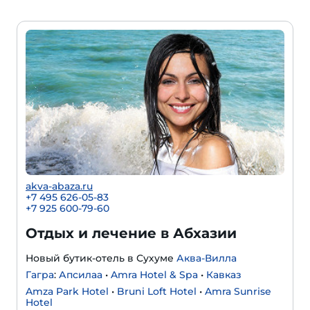
akva-abaza.ru
+7 495 626-05-83
+7 925 600-79-60
Отдых и лечение в Абхазии
Новый бутик-отель в Сухуме
Аква-Вилла
Гагра
:
Апсилаа
•
Amra Hotel & Spa
•
Кавказ
Amza Park Hotel
•
Bruni Loft Hotel
•
Amra Sunrise
Hotel