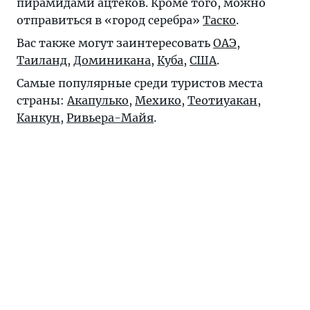
пирамидами ацтеков. Кроме того, можно
отправиться в «город серебра»
Таско
.
Вас также могут заинтересовать
ОАЭ
,
Таиланд
,
Доминикана
,
Куба
,
США
.
Самые популярные среди туристов места
страны:
Акапулько
,
Мехико
,
Теотиуакан
,
Канкун
,
Ривьера-Майя
.