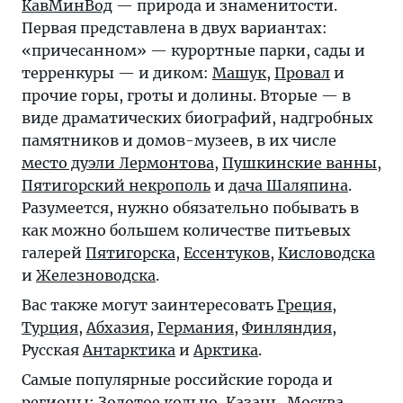
КавМинВод
— природа и знаменитости.
Первая представлена в двух вариантах:
«причесанном» — курортные парки, сады и
терренкуры — и диком:
Машук
,
Провал
и
прочие горы, гроты и долины. Вторые — в
виде драматических биографий, надгробных
памятников и домов-музеев, в их числе
место дуэли Лермонтова
,
Пушкинские ванны
,
Пятигорский некрополь
и
дача Шаляпина
.
Разумеется, нужно обязательно побывать в
как можно большем количестве питьевых
галерей
Пятигорска
,
Ессентуков
,
Кисловодска
и
Железноводска
.
Вас также могут заинтересовать
Греция
,
Турция
,
Абхазия
,
Германия
,
Финляндия
,
Русская
Антарктика
и
Арктика
.
Самые популярные российские города и
регионы:
Золотое кольцо
,
Казань
,
Москва
,