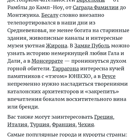
Рамблы до Камп-Ноу, от
Саграда Фамилии
до
Монтжуика.
Бесалу
словно внезапно
телепортировался в наши дни из
Средневековья, не менее богата на старинные
здания, живописные каналы и интересные
музеи уютная
Жирона
. В
Замке Пуболь
можно
узнать историю немеркнущей любви Гала и
Дали, а в
Монсеррате
— проникнуться духом
горной обители.
Таррагона
интересна кучей
памятников с «тэгом» ЮНЕСКО, а в
Реусе
непременно нужно насладиться творениями
каталонских архитекторов и «закрепить»
впечатления бокалом восхитительного вина
или бренди.
Вас также могут заинтересовать
Греция
,
Италия
,
Турция
,
Франция
,
Чехия
.
Самые популярные города и курорты страны: