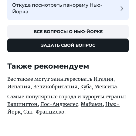
Откуда посмотреть панораму Нью-
Йорка
ВСЕ ВОПРОСЫ О НЬЮ-ЙОРКЕ
ЗАДАТЬ СВОЙ ВОПРОС
Также рекомендуем
Вас также могут заинтересовать
Италия
,
Испания
,
Великобритания
,
Куба
,
Мексика
.
Самые популярные города и курорты страны:
Вашингтон
,
Лос-Анджелес
,
Майами
,
Нью-
Йорк
,
Сан-Франциско
.