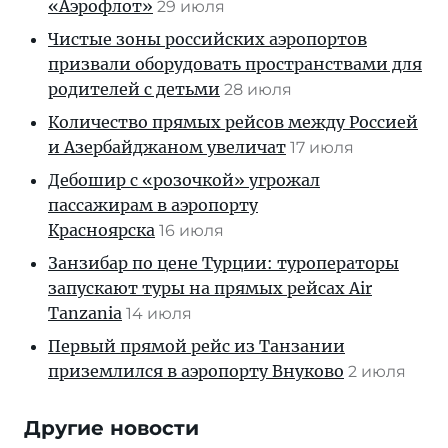
«Аэрофлот»
29 июля
Чистые зоны российских аэропортов
призвали оборудовать пространствами для
родителей с детьми
28 июля
Количество прямых рейсов между Россией
и Азербайджаном увеличат
17 июля
Дебошир с «розочкой» угрожал
пассажирам в аэропорту
Красноярска
16 июля
Занзибар по цене Турции: туроператоры
запускают туры на прямых рейсах Air
Tanzania
14 июля
Первый прямой рейс из Танзании
приземлился в аэропорту Внуково
2 июля
Другие новости