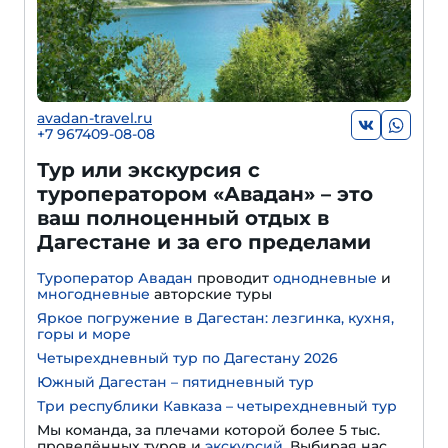
avadan-travel.ru
+7 967409-08-08
Тур или экскурсия с
туроператором «Авадан» – это
ваш полноценный отдых в
Дагестане и за его пределами
Туроператор Авадан
проводит
однодневные
и
многодневные
авторские туры
Яркое погружение в Дагестан: лезгинка, кухня,
горы и море
Четырехдневный тур по Дагестану 2026
Южный Дагестан – пятидневный тур
Три республики Кавказа – четырехдневный тур
Мы команда, за плечами которой более 5 тыс.
проведённых туров и
экскурсий
. Выбирая нас,