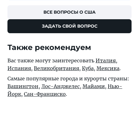
ВСЕ ВОПРОСЫ О США
ЗАДАТЬ СВОЙ ВОПРОС
Также рекомендуем
Вас также могут заинтересовать
Италия
,
Испания
,
Великобритания
,
Куба
,
Мексика
.
Самые популярные города и курорты страны:
Вашингтон
,
Лос-Анджелес
,
Майами
,
Нью-
Йорк
,
Сан-Франциско
.