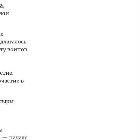
а
,
свои
ые
длагалось
иту воинов
стие.
участие в
 сыры
а
е — начале