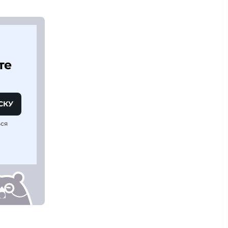
те
СКУ
ься