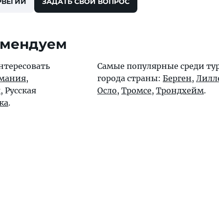
РВЕГИИ
ЗАДАТЬ СВОЙ ВОПРОС
омендуем
нтересовать
Самые популярные среди ту
мания
,
города страны:
Берген
,
Лилл
я
, Русская
Осло
,
Тромсе
,
Трондхейм
.
ка
.