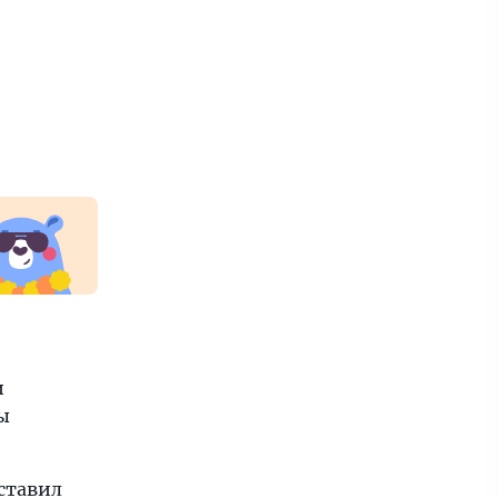
и
ы
ставил