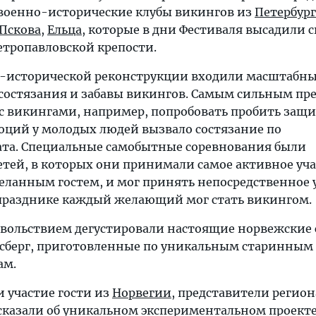
военно-исторические клубы викингов из
Петербург
Пскова
,
Ельца
, которые в дни Фестиваля высадили 
етропавловской крепости.
о-исторической реконструкции входили масштабн
 состязания и забавы викингов. Самым сильным пре
с викингами, например, попробовать пробить защ
оций у молодых людей вызвало состязание по
та. Специальные самобытные соревнования были
етей, в которых они принимали самое активное уча
еланным гостем, и мог принять непосредственное 
празднике каждый желающий мог стать викингом.
овольствием дегустировали настоящие норвежские
лсберг, приготовленные по уникальным старинным
ам.
 участие гости из
Норвегии
, представители регион
ассказали об уникальном экспериментальном проект