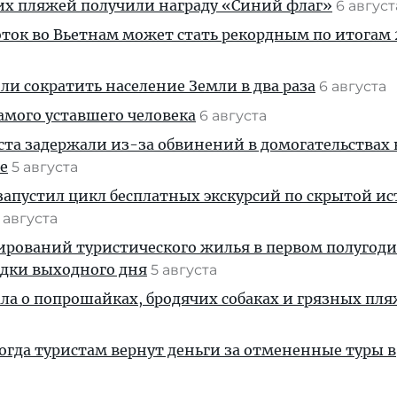
их пляжей получили награду «Синий флаг»
6 авгус
ток во Вьетнам может стать рекордным по итогам 
и сократить население Земли в два раза
6 августа
амого уставшего человека
6 августа
ста задержали из-за обвинений в домогательствах
е
5 августа
апустил цикл бесплатных экскурсий по скрытой и
 августа
ирований туристического жилья в первом полугод
здки выходного дня
5 августа
ала о попрошайках, бродячих собаках и грязных пля
когда туристам вернут деньги за отмененные туры в