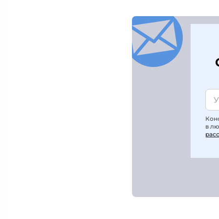
Кон
в л
рас