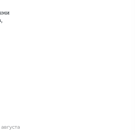
ными
,
 августа