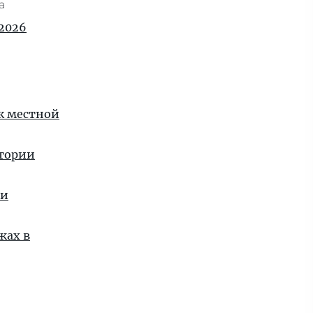
та
2026
 к местной
стории
ии
жах в