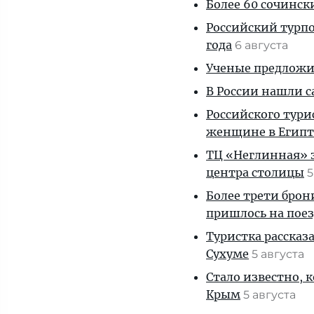
Более 60 сочинск
Российский турпо
года
6 августа
Ученые предложил
В России нашли с
Российского тури
женщине в Египт
ТЦ «Неглинная» з
центра столицы
5
Более трети брон
пришлось на пое
Туристка рассказ
Сухуме
5 августа
Стало известно, 
Крым
5 августа