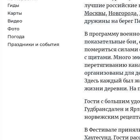
лучшие российские 
Гиды
Москвы
,
Новгорода
,
Карты
дружины на берег П
Видео
Фото
В программу военн
Погода
показательные бои,
Праздники и события
помериться силами 
с щитами. Много эм
перетягиванию кана
организованы для д
Здесь каждый был ж
жизни деревни. На 
Гости с большим уд
Гудбрансдален и Яр
норвежским рецепт
В Фестивале приняли
Хаугесунд. Гости р