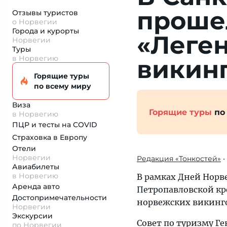
проше
Отзывы туристов
о Норвегии
Города и курорты
«Леге
Норвегии
Туры
в Норвегию
викин
Горящие туры
по всему миру
Виза
Горящие туры
по
в Норвегию
ПЦР и тесты на COVID
Страховка
в Европу
Отели
Норвегии
Редакция «Тонкостей»
•
Авиабилеты
в Норвегию
В рамках Дней Норве
Аренда авто
Петропавловской кр
Достопримеча­тельности
норвежских викинго
Норвегии
Экскурсии
Совет по туризму Ге
по Норвегии