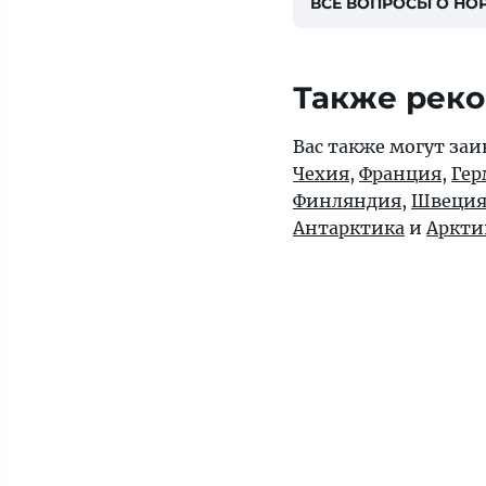
ВСЕ ВОПРОСЫ О НО
Также рек
Вас также могут заи
Чехия
,
Франция
,
Гер
Финляндия
,
Швеци
Антарктика
и
Аркти