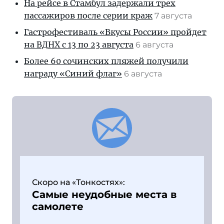
На рейсе в Стамбул задержали трех
пассажиров после серии краж
7 августа
Гастрофестиваль «Вкусы России» пройдет
на ВДНХ с 13 по 23 августа
6 августа
Более 60 сочинских пляжей получили
награду «Синий флаг»
6 августа
Скоро на «Тонкостях»:
Самые неудобные места в
самолете