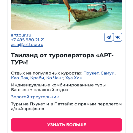
arttour.ru
+7 495 980-21-21
asia@arttour.ru
Таиланд от туроператора «АРТ-
ТУР»!
Отдых на популярных курортах:
Пхукет
,
Самуи
,
Као Лак
,
Краби
,
Ко Чанг
,
Хуа Хин
Индивидуальные комбинированные туры
Бангкок + пляжный отдых
Золотой треугольник
Туры на Пхукет и в Паттайю с прямым перелетом
а/к «Аэрофлот»
УЗНАТЬ БОЛЬШЕ