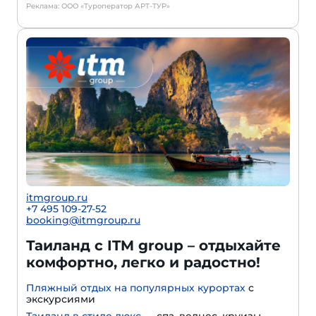
Реклама: ООО «Туроператор АРТ-ТУР»
itmgroup.ru
+7 495 109-27-52
booking@itmgroup.ru
Таиланд с ITM group – отдыхайте
комфортно, легко и радостно!
Пляжный отдых на популярных курортах
с
экскурсиями
Таиланд в стиле люкс
— спа, велнес, круизы