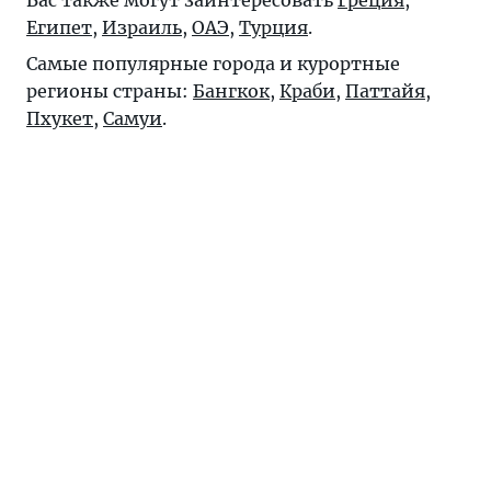
Вас также могут заинтересовать
Греция
,
Египет
,
Израиль
,
ОАЭ
,
Турция
.
Самые популярные города и курортные
регионы страны:
Бангкок
,
Краби
,
Паттайя
,
Пхукет
,
Самуи
.