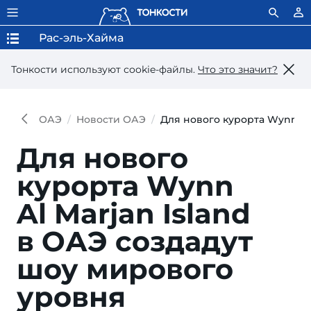
Рас-эль-Хайма
Тонкости используют сookie-файлы.
Что это значит?
ОАЭ
Новости ОАЭ
Для нового курорта Wynn Al
Для нового
курорта Wynn
Al Marjan Island
в ОАЭ соз­да­дут
шоу ми­ро­во­го
уровня