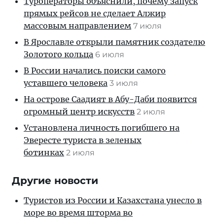
Туроператоры объяснили, почему запуск
прямых рейсов не сделает Алжир
массовым направлением
7 июля
В Ярославле открыли памятник создателю
Золотого кольца
6 июля
В России начались поиски самого
уставшего человека
3 июля
На острове Саадият в Абу-Даби появится
огромный центр искусств
2 июля
Установлена личность погибшего на
Эвересте туриста в зеленых
ботинках
2 июля
Другие новости
Туристов из России и Казахстана унесло в
море во время шторма во