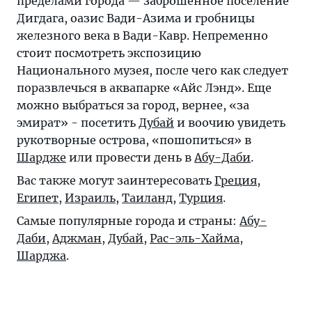
пределами города — заброшенное поселение
Дигдага, оазис Вади-Азима и гробницы
железного века в Вади-Кавр. Непременно
стоит посмотреть экспозицию
Национального музея, после чего как следует
поразвлечься в аквапарке «Айс Лэнд». Еще
можно выбраться за город, вернее, «за
эмират» - посетить
Дубай
и воочию увидеть
рукотворные острова, «пошопиться» в
Шардже
или провести день в
Абу-Даби
.
Вас также могут заинтересовать
Греция
,
Египет
,
Израиль
,
Таиланд
,
Турция
.
Самые популярные города и страны:
Абу-
Даби
,
Аджман
,
Дубай
,
Рас-эль-Хайма
,
Шарджа
.