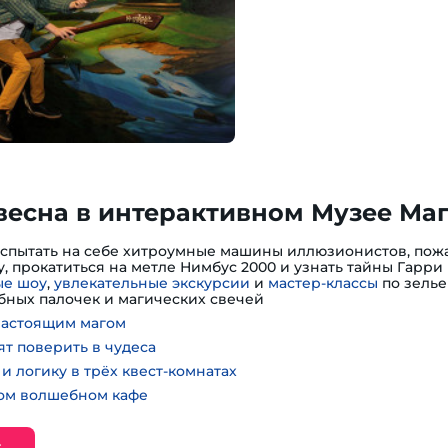
весна в интерактивном Музее Ма
испытать на себе хитроумные машины иллюзионистов, пожа
, прокатиться на метле Нимбус 2000 и узнать тайны Гарри 
е шоу
,
увлекательные экскурсии
и
мастер-классы
по зелье
ных палочек и магических свечей
настоящим магом
ят поверить в чудеса
и логику в трёх квест-комнатах
ном волшебном кафе