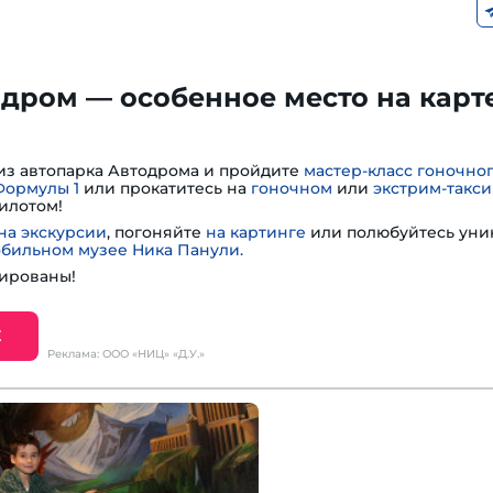
дром — особенное место на карт
из автопарка Автодрома и пройдите
мастер-класс гоночно
Формулы 1
или прокатитесь на
гоночном
или
экстрим-такси
илотом!
на экскурсии
, погоняйте
на картинге
или полюбуйтесь ун
обильном музее Ника Панули.
ированы!
Е
Реклама: ООО «НИЦ» «Д.У.»