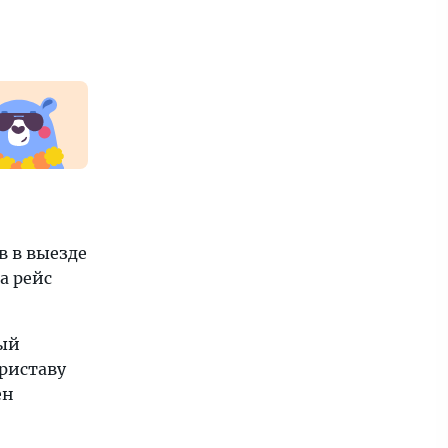
 в выезде
а рейс
рый
риставу
ен