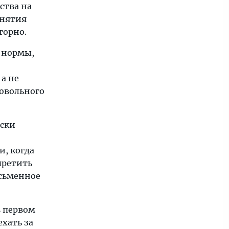
ства на
снятия
торно.
 нормы,
а не
ровольного
ески
и, когда
претить
исьменное
в первом
ехать за