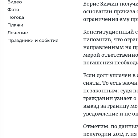
Видео
Борис Зимин получи
Фото
основании приказа 
Погода
ограничения ему пр
Пляжи
Конституционный с
Лечение
напомнив, что огран
Праздники и события
направленным на пр
мерой ответственно
погашения необход
Если долг уплачен в
сняты. То есть заоч
незаконным: судя по
гражданин узнает о 
выезд за границу м
уведомление и не о
Отметим, по данным
полугодии 2014 г. и