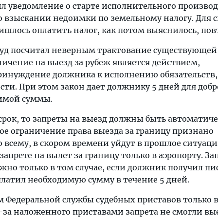
л уведомление о старте исполнительного производ
о взыскании недоимки по земельному налогу. Для 
ишлось оплатить налог, как потом выяснилось, пов
уд посчитал неверным трактование существующей
ичение на выезд за рубеж является действием,
инуждение должника к исполнению обязательств, 
сти. При этом закон дает должнику 5 дней для доб
имой суммы.
 срок, то запреты на выезд должны быть автоматич
ное ограничение права выезда за границу признано
 всему, в скором времени уйдут в прошлое ситуаци
запрете на вылет за границу только в аэропорту. За
ожно только в том случае, если должник получил п
платил необходимую сумму в течение 5 дней.
 Федеральной службы судебных приставов только 
з-за наложенного приставами запрета не смогли вы