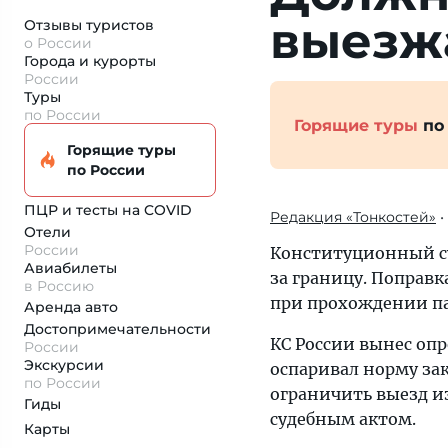
выезжа
Отзывы туристов
о России
Города и курорты
России
Туры
по России
Горящие туры
по
Горящие туры
по России
ПЦР и тесты на COVID
Редакция «Тонкостей»
•
Отели
России
Конституционный с
Авиабилеты
за границу. Поправк
в Россию
при прохождении па
Аренда авто
Достопримеча­тельности
КС России вынес оп
России
Экскурсии
оспаривал норму за
по России
ограничить выезд из
Гиды
судебным актом.
Карты