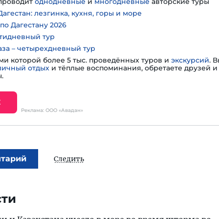
проводит
однодневные
и
многодневные
авторские туры
агестан: лезгинка, кухня, горы и море
по Дагестану 2026
тидневный тур
аза – четырехдневный тур
ми которой более 5 тыс. проведённых туров и
экскурсий
. 
личный отдых
и тёплые воспоминания, обретаете друзей и 
.
Е
Реклама: ООО «Авадан»
нтарий
Следить
сти