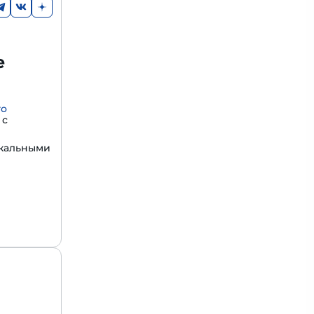
е
го
с
икальными