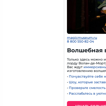
magicmuseum.ru
8 800 550-82-04
Волшебная 
Только здесь можно 
лорду Волан-де-Морту
Вас ждут
иммерсивны
изготовлению волшеб
•
Почувствуйте себя 
•
Шоу, которые застав
•
Проверьте смелость 
•
Расслабьтесь в уют