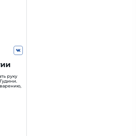
гии
ть руку
Гудини.
варению,