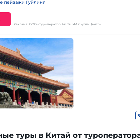
е пейзажи Гуйлиня
Е
Реклама: ООО «Туроператор Ай Ти эМ групп-Центр»
ые туры в Китай от туроператора