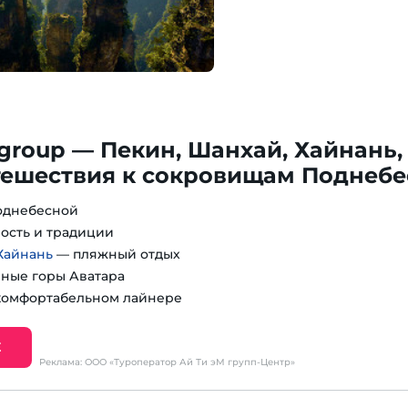
 group — Пекин, Шанхай, Хайнань,
тешествия к сокровищам Поднеб
однебесной
ость и традиции
Хайнань
— пляжный отдых
ные горы Аватара
комфортабельном лайнере
Е
Реклама: ООО «Туроператор Ай Ти эМ групп-Центр»