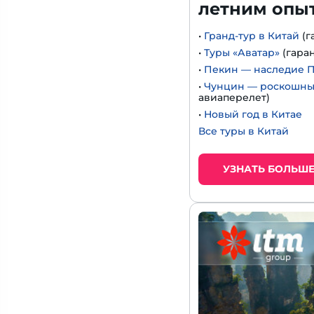
летним опы
•
Гранд-тур в Китай
(г
•
Туры «Аватар»
(гара
•
Пекин — наследие 
•
Чунцин — роскошный
авиаперелет)
•
Новый год в Китае
Все туры в Китай
УЗНАТЬ БОЛЬШ