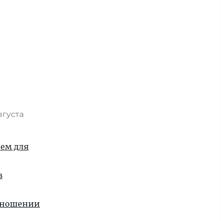
вгуста
ием для
в
отношении