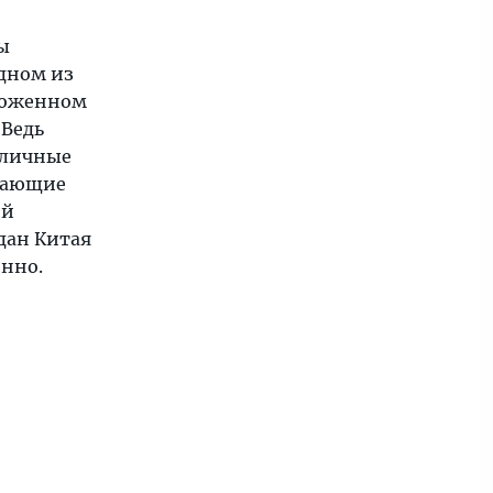
ы
одном из
ложенном
 Ведь
зличные
ывающие
ой
дан Китая
енно.