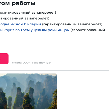
том работы
арантированный авиаперелет)
нтированный авиаперелет)
Поднебесной Империи
(гарантированный авиаперелет)
 круиз по трем ущельям реки Янцзы
(гарантированный
Е
Реклама: ООО «Транс-Шоу Тур»