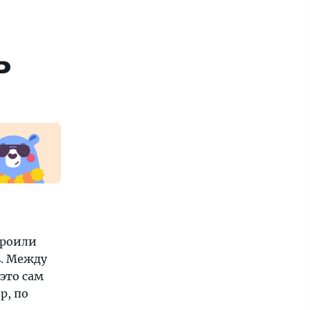
ь
троили
ь. Между
это сам
р, по