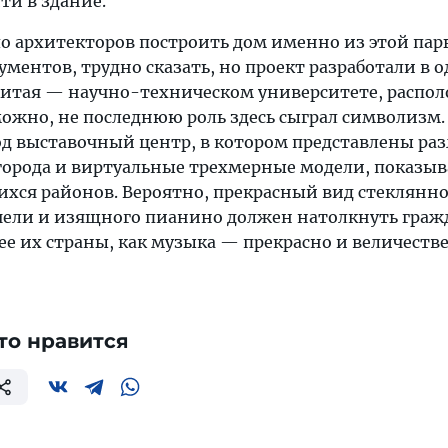
и в здание.
о архитекторов построить дом именно из этой пар
ентов, трудно сказать, но проект разработали в 
Китая — научно-техническом университете, распо
можно, не последнюю роль здесь сыграл символизм.
од выставочный центр, в котором представлены ра
города и виртуальные трехмерные модели, показ
хся районов. Вероятно, прекрасный вид стеклянн
ели и изящного пианино должен натолкнуть граж
ее их страны, как музыка — прекрасно и величеств
то нравится