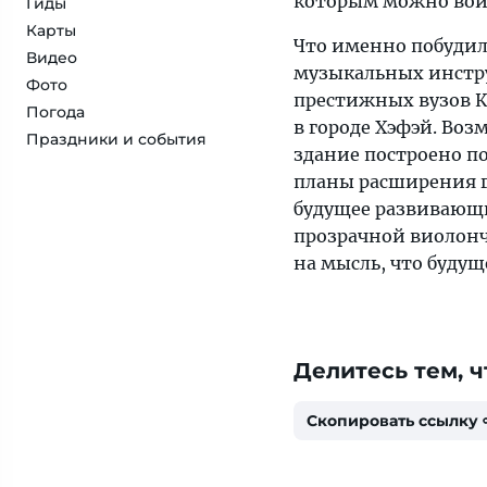
которым можно войт
Гиды
Карты
Что именно побудил
Видео
музыкальных инструм
Фото
престижных вузов 
Погода
в городе Хэфэй. Воз
Праздники и события
здание построено п
планы расширения 
будущее развивающи
прозрачной виолонч
на мысль, что будущ
Делитесь тем, ч
Скопировать ссылку