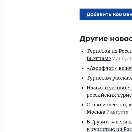
Добавить комме
Другие ново
Туристов из Росс
Вьетнаме
7 авгус
«Аэрофлот» возоб
Туристам рассказ
Названо условие,
российских тури
Стало известно, 
Москве
7 августа
В Грузии завели 
к туристам из Ро