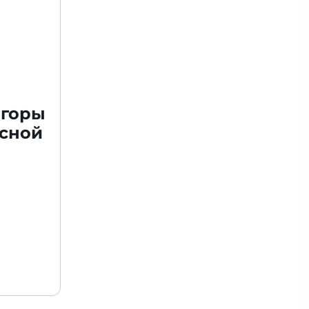
 горы
есной