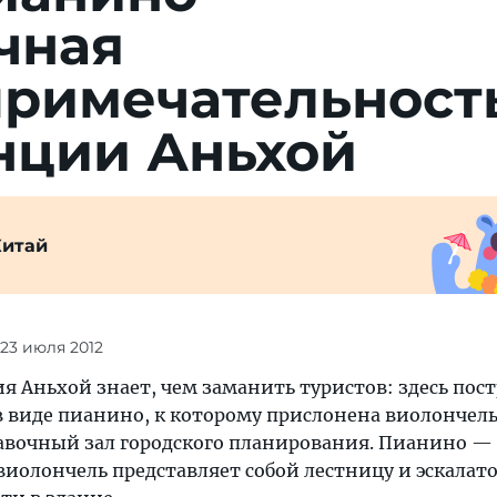
чная
примечательност
нции Аньхой
Китай
 23 июля 2012
я Аньхой знает, чем заманить туристов: здесь пос
в виде пианино, к которому прислонена виолончел
авочный зал городского планирования. Пианино — 
виолончель представляет собой лестницу и эскалато