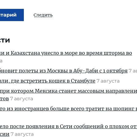
нтарий
Следить
сти
ии и Казахстана унесло в море во время шторма во
та
новит полеты из Москвы в Абу-Даби с 1 октября
7 а
али, где встретить кошек в Стамбуле
7 августа
 при котором Мексика станет массовым направлен
стов
7 августа
кто из иностранцев больше всего тратит на шопинг 
дело после появления в Сети сообщений о плохом 
ссии
7 августа