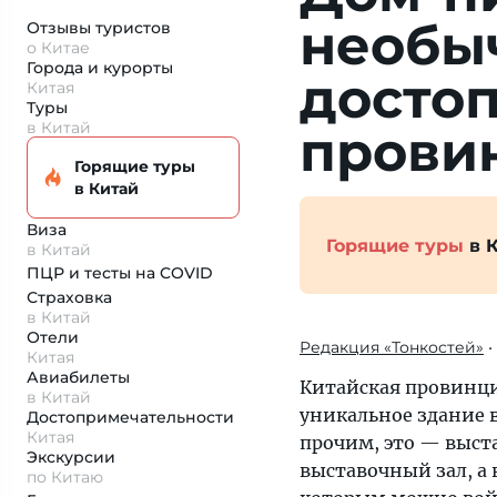
необы
Отзывы туристов
о Китае
Города и курорты
досто
Китая
Туры
в Китай
прови
Горящие туры
в Китай
Виза
Горящие туры
в 
в Китай
ПЦР и тесты на COVID
Страховка
в Китай
Отели
Редакция «Тонкостей»
•
Китая
Авиабилеты
Китайская провинци
в Китай
уникальное здание 
Достопримеча­тельности
Китая
прочим, это — выст
Экскурсии
выставочный зал, а 
по Китаю