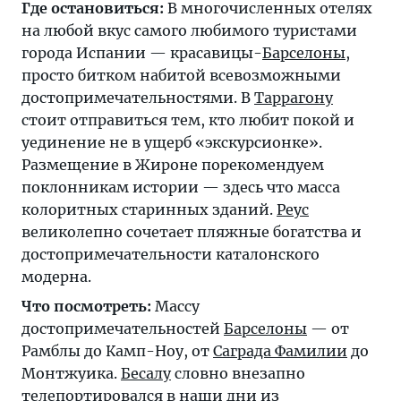
Где остановиться:
В многочисленных отелях
на любой вкус самого любимого туристами
города Испании — красавицы-
Барселоны
,
просто битком набитой всевозможными
достопримечательностями. В
Таррагону
стоит отправиться тем, кто любит покой и
уединение не в ущерб «экскурсионке».
Размещение в Жироне порекомендуем
поклонникам истории — здесь что масса
колоритных старинных зданий.
Реус
великолепно сочетает пляжные богатства и
достопримечательности каталонского
модерна.
Что посмотреть:
Массу
достопримечательностей
Барселоны
— от
Рамблы до Камп-Ноу, от
Саграда Фамилии
до
Монтжуика.
Бесалу
словно внезапно
телепортировался в наши дни из