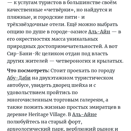
— к услугам туристов в большинстве своём
качественные «четвёрки», но найдутся и
пляжные, и городские пяти- и
трёхзвёздочные отели. Ещё можно выбрать
опцию по душе в городе-оазисе
Аль-Айн
— в
его окрестностях масса уникальных
природных достопримечательностей. А вот
Сир-Бани-Яс целиком отдан под власть
других жителей — четвероногих и крылатых.
Что посмотреть:
Стоит проехать по городу
Абу-Даби
на двухэтажном туристическом
автобусе, увидеть дворец шейха и с
удовольствием пройтись по
многочисленным торговым галереям, а
также пожить жизнью простых эмиратцев в
деревне Heritage Village. В
Аль-Айне
полюбуйтесь на старый форт,
археологический парк, верблюжий рынок и