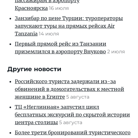
пассажирам в аэропорту
Красноярска
16 июля
Занзибар по цене Турции: туроператоры
запускают туры на прямых рейсах Air
Tanzania
14 июля
Первый прямой рейс из Танзании
приземлился в аэропорту Внуково
2 июля
Другие новости
Российского туриста задержали из-за
обвинений в домогательствах к местной
женщине в Египте
5 августа
ТЦ «Неглинная» запустил цикл
бесплатных экскурсий по скрытой истории
центра столицы
5 августа
Более трети бронирований туристического