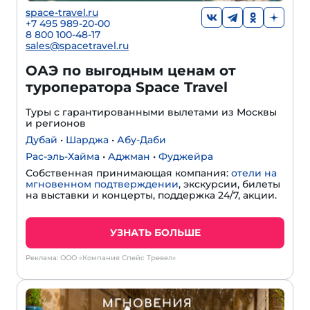
space-travel.ru
+7 495 989-20-00
8 800 100-48-17
sales@spacetravel.ru
ОАЭ по выгодным ценам от
туроператора Space Travel
Туры с гарантированными вылетами из Москвы
и регионов
Дубай
•
Шарджа
•
Абу-Даби
Рас-эль-Хайма
•
Аджман
•
Фуджейра
Собственная принимающая компания:
отели на
мгновенном подтверждении
, экскурсии, билеты
на выставки и концерты, поддержка 24/7, акции.
УЗНАТЬ БОЛЬШЕ
Реклама: ООО «Компания Спейс Тревел»