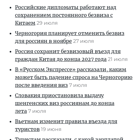
Российские дипломаты работают над
сохранением постоянного безвиза с
Китаем
29 июля
Черногория планирует отменить безвиз
для россиян в ноябре
27 июля
Россия сохранит безвизовый въезд для
граждан Китая до конца 2027 года
21 июля
В «Русском Экспрессе» рассказали, каким
может быть падение спроса на Черногорию
после введения виз
7 июля
Словакия приостановила выдачу
шенгенских виз россиянам до конца
лета
7 июля
Вьетнам изменит правила въезда для
туристов
19 июня
Туристам рассказали, с какой зарплатой