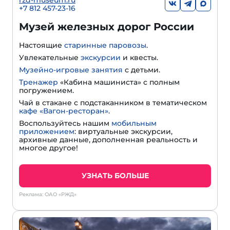
+7 812 457-23-16
Музей железных дорог России
Настоящие
старинные паровозы
.
Увлекательные
экскурсии
и квесты.
Музейно-игровые занятия
с детьми.
Тренажер
«Кабина машиниста» с полным
погружением.
Чай в стакане с подстаканником в тематическом
кафе «Вагон-ресторан»
.
Воспользуйтесь нашим
мобильным
приложением
: виртуальные экскурсии,
архивные данные, дополненная реальность и
многое другое!
УЗНАТЬ БОЛЬШЕ
Реклама: ОАО «РЖД»