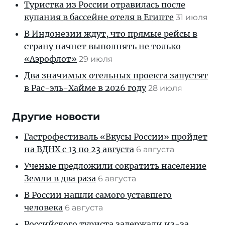
Туристка из России отравилась после
купания в бассейне отеля в Египте
31 июля
В Индонезии ждут, что прямые рейсы в
страну начнет выполнять не только
«Аэрофлот»
29 июля
Два значимых отельных проекта запустят
в Рас-эль-Хайме в 2026 году
28 июля
Другие новости
Гастрофестиваль «Вкусы России» пройдет
на ВДНХ с 13 по 23 августа
6 августа
Ученые предложили сократить население
Земли в два раза
6 августа
В России нашли самого уставшего
человека
6 августа
Российского туриста задержали из-за