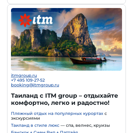
itmgroup.ru
+7 495 109-27-52
booking@itmgroup.ru
Таиланд с ITM group – отдыхайте
комфортно, легко и радостно!
Пляжный отдых на популярных курортах
с
экскурсиями
Таиланд в стиле люкс
— спа, велнес, круизы
Бангкок + Сием Рип + Паттайя