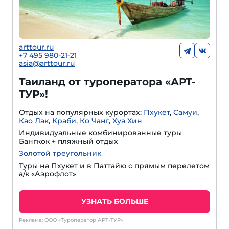
arttour.ru
+7 495 980-21-21
asia@arttour.ru
Таиланд от туроператора «АРТ-
ТУР»!
Отдых на популярных курортах:
Пхукет
,
Самуи
,
Као Лак
,
Краби
,
Ко Чанг
,
Хуа Хин
Индивидуальные комбинированные туры
Бангкок + пляжный отдых
Золотой треугольник
Туры на Пхукет и в Паттайю с прямым перелетом
а/к «Аэрофлот»
УЗНАТЬ БОЛЬШЕ
Реклама: ООО «Туроператор АРТ-ТУР»