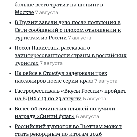
больше всего тратит на шопинг в
Москве
7 августа
В Грузии завели дело после появления в
Сети сообщений о плохом отношении к
туристам из России
7 августа
Посол Пакистана рассказал о
заинтересованности страны в российских
туристах
7 августа
На рейсе в Стамбул задержали трех
пассажиров после серии краж
7 августа
Гастрофестиваль «Вкусы России» пройдет
на ВДНХ с 13 по 23 августа
6 августа
Более 60 сочинских пляжей получили
награду «Синий флаг»
6 августа
Российский турпоток во Вьетнам может
стать рекордным по итогам 2026