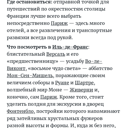
Где остановиться:
отправной точкой для
путешествий по окрестностям столицы
Франции лучше всего выбрать
непосредственно
Париж
— здесь много
отелей, а все развлечения и транспортные
развязки всегда под рукой.
Что посмотреть в
Иль-де-Франс
:
блистательный
Версаль
и его
«предшественницу» — усадьбу
Во-ле-
Виконт
, «восьмое чудо света» — аббатство
Мон-Сен-Мишель
, поражающие своим
величием соборы в
Руане
и
Шартре
,
волшебный мир Моне —
Живерни
и,
конечно, сам
Париж
. Кроме того, стоит
уделить полдня для экскурсии в дворец
Фонтенбло
, постройки которого напоминают
ряд затейливых хрустальных фужеров
разной высоты и формы. И, куда ж без него,