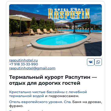
rasputinhotel.ru
+7 918 33-33-990
rasputinhotel@gmail.com
Термальный курорт Распутин —
отдых для дорогих гостей
Кристально чистые бассейны с лечебной
термальной водой
и гидромассажем.
Отель европейского уровня
.
Спа
. Баня на дровах,
фурако.