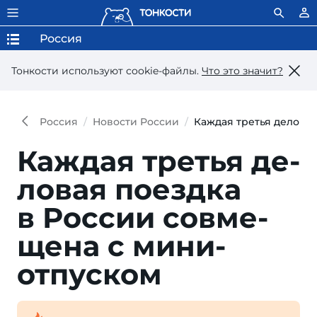
Россия
Тонкости используют сookie-файлы.
Что это значит?
Россия
Новости России
Каждая третья делова
Каждая третья де­
ло­вая по­езд­ка
в Рос­сии сов­ме­
ще­на с мини-
отпуском