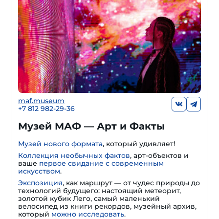
maf.museum
+7 812 982-29-36
Музей МАФ — Арт и Факты
Музей нового формата
, который удивляет!
Коллекция необычных фактов
, арт-объектов и
ваше
первое свидание с современным
искусством
.
Экспозиция
, как маршрут — от чудес природы до
технологий будущего: настоящий метеорит,
золотой кубик Лего, самый маленький
велосипед из книги рекордов, музейный архив,
который
можно исследовать
.