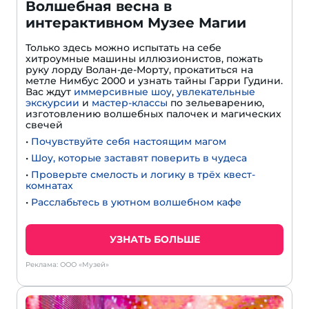
Волшебная весна в
интерактивном Музее Магии
Только здесь можно испытать на себе
хитроумные машины иллюзионистов, пожать
руку лорду Волан-де-Морту, прокатиться на
метле Нимбус 2000 и узнать тайны Гарри Гудини.
Вас ждут
иммерсивные шоу
,
увлекательные
экскурсии
и
мастер-классы
по зельеварению,
изготовлению волшебных палочек и магических
свечей
•
Почувствуйте себя настоящим магом
•
Шоу, которые заставят поверить в чудеса
•
Проверьте смелость и логику в трёх квест-
комнатах
•
Расслабьтесь в уютном волшебном кафе
УЗНАТЬ БОЛЬШЕ
Реклама: ООО «Музей»