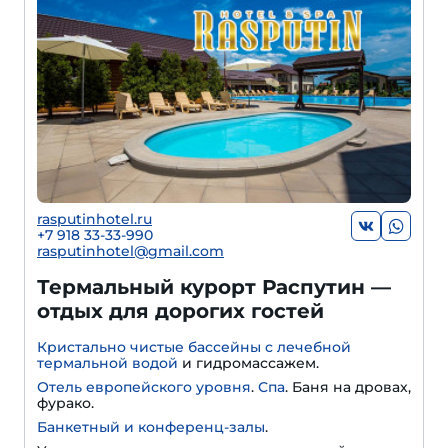
rasputinhotel.ru
+7 918 33-33-990
rasputinhotel@gmail.com
Термальный курорт Распутин —
отдых для дорогих гостей
Кристально чистые бассейны с лечебной
термальной водой
и гидромассажем.
Отель европейского уровня
.
Спа
. Баня на дровах,
фурако.
Банкетный и конференц-залы
.