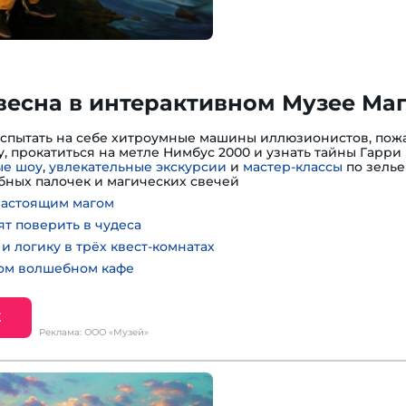
весна в интерактивном Музее Ма
испытать на себе хитроумные машины иллюзионистов, пожа
, прокатиться на метле Нимбус 2000 и узнать тайны Гарри 
е шоу
,
увлекательные экскурсии
и
мастер-классы
по зелье
ных палочек и магических свечей
настоящим магом
ят поверить в чудеса
и логику в трёх квест-комнатах
ном волшебном кафе
Е
Реклама: ООО «Музей»