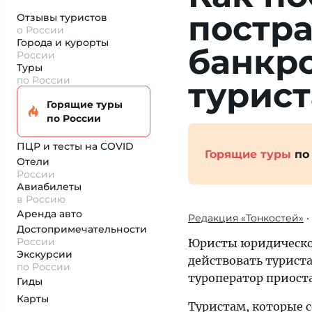
постр
Отзывы туристов
о России
Города и курорты
банкр
России
Туры
по России
турист
Горящие туры
по России
ПЦР и тесты на COVID
Горящие туры
по
Отели
России
Авиабилеты
в Россию
Аренда авто
Редакция «Тонкостей»
•
Достопримеча­тельности
России
Юристы юридическог
Экскурсии
действовать турист
по России
туроператор приоста
Гиды
Карты
Туристам, которые 