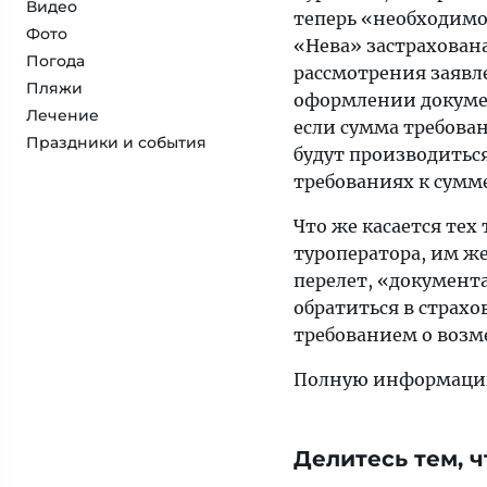
Видео
теперь «необходимо
Фото
«Нева» застрахована
Погода
рассмотрения заявл
Пляжи
оформлении докумен
Лечение
если сумма требова
Праздники и события
будут производитьс
требованиях к сумм
Что же касается тех
туроператора, им ж
перелет, «документ
обратиться в страх
требованием о возм
Полную информацию
Делитесь тем, ч