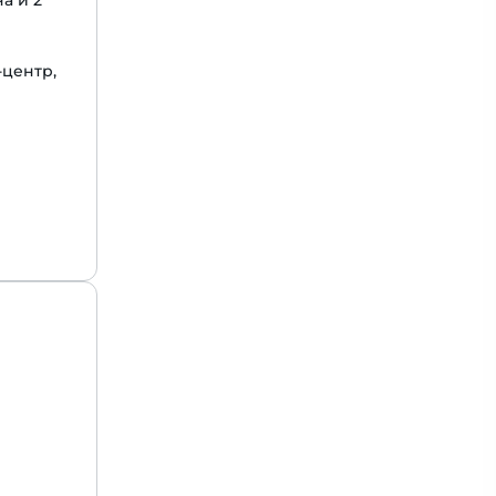
а и 2
-центр,