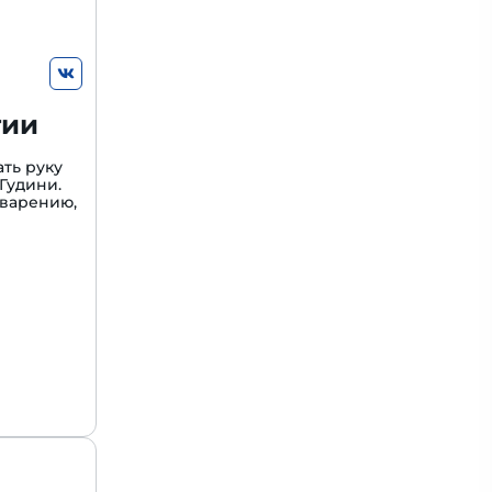
гии
ть руку
Гудини.
варению,