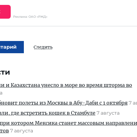
Е
Реклама: ОАО «РЖД»
нтарий
Следить
сти
ии и Казахстана унесло в море во время шторма во
та
новит полеты из Москвы в Абу-Даби с 1 октября
7 а
али, где встретить кошек в Стамбуле
7 августа
 при котором Мексика станет массовым направлен
стов
7 августа