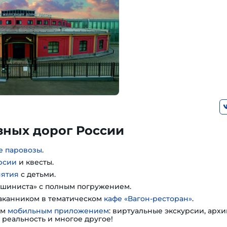
зных дорог России
е паровозы
.
рсии
и квесты.
нятия
с детьми.
шиниста» с полным погружением.
таканником в тематическом
кафе «Вагон-ресторан»
.
им
мобильным приложением
: виртуальные экскурсии, арх
 реальность и многое другое!