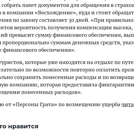
 собрать пакет документов для обращения в страхо
 в компании «Восхождение», куда и стоит обращат
ения по закону составляет 30 дней. «При правильн
тов вероятность получения компенсации высока,
ний превысит сумму финансового обеспечения, вы
я пропорционально суммам денежных средств, ука
е финансового обеспечения».
 туристов, которые уже находятся на отдыхе по путе
елательно по возможности повторно оплатить про
ально сохранить понесенные расходы и по возвра
овую компанию, которая предоставила фингарантии
ещении понесенных расходов».
 от «Персоны Грата» по возмещению ущерба
чита
то нравится