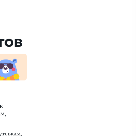
тов
к
им,
утевкам,