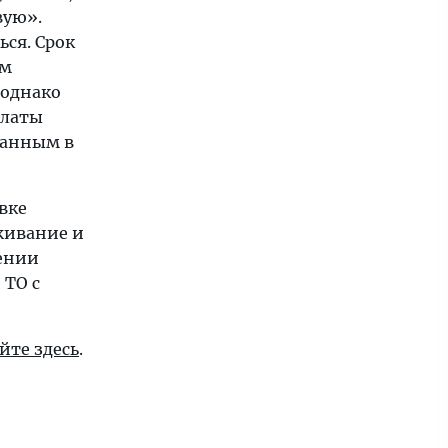
вую».
ься. Срок
ом
 однако
платы
занным в
вке
живание и
щении
 ТО с
йте здесь
.