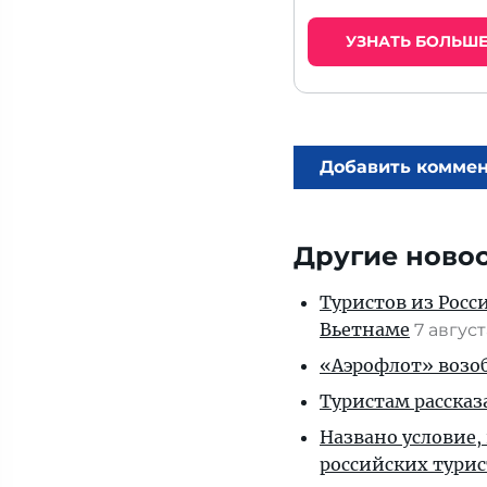
УЗНАТЬ БОЛЬШ
Добавить комме
Другие ново
Туристов из Росс
Вьетнаме
7 авгус
«Аэрофлот» возоб
Туристам рассказ
Названо условие,
российских тури