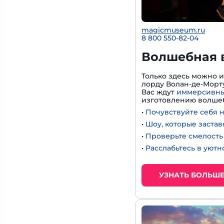
magicmuseum.ru
8 800 550-82-04
Волшебная 
Только здесь можно 
лорду Волан-де-Морту
Вас ждут
иммерсивны
изготовлению волшеб
•
Почувствуйте себя 
•
Шоу, которые застав
•
Проверьте смелость 
•
Расслабьтесь в уют
УЗНАТЬ БОЛЬШ