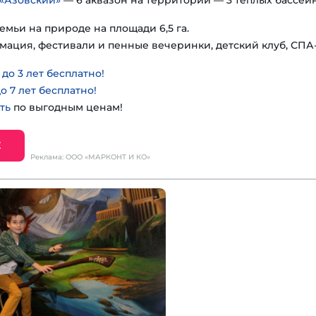
«Азовский»
— 6 аквазон на территории — 3 теплых бассейн
емьи на природе на площади 6,5 га.
мация, фестивали и пенные вечеринки, детский клуб, СПА
о 3 лет бесплатно!
о 7 лет бесплатно!
ть
по выгодным ценам!
Е
Реклама: ООО «МАРКОНТ И КО»