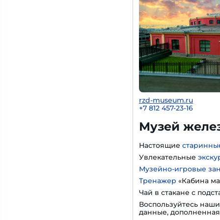
rzd-museum.ru
+7 812 457-23-16
Музей желе
Настоящие
старинны
Увлекательные
экску
Музейно-игровые за
Тренажер
«Кабина ма
Чай в стакане с подс
Воспользуйтесь наш
данные, дополненная