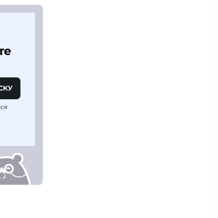
те
СКУ
ься