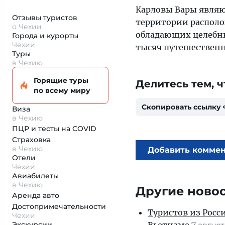
Карловы Вары явля
Отзывы туристов
территории распол
о Чехии
обладающих целебны
Города и курорты
Чехии
тысяч путешественн
Туры
в Чехию
Горящие туры
Делитесь тем, ч
по всему миру
Скопировать ссылку
Виза
в Чехию
ПЦР и тесты на COVID
Страховка
в Чехию
Добавить комме
Отели
Чехии
Авиабилеты
в Чехию
Другие ново
Аренда авто
Достопримеча­тельности
Туристов из Росс
Чехии
Экскурсии