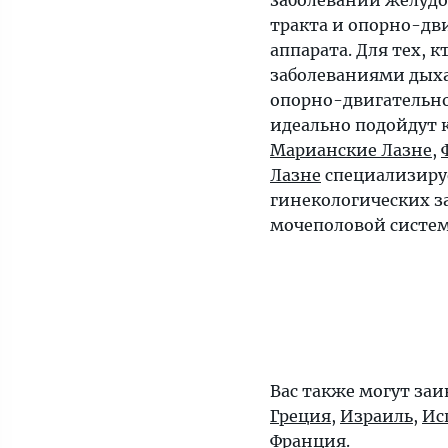
заболеваний желуд
тракта и опорно-дв
аппарата. Для тех, к
заболеваниями дых
опорно-двигательно
идеально подойдут
Марианские Лазне
,
Лазне
специализиру
гинекологических з
мочеполовой систе
Вас также могут заи
Греция
,
Израиль
,
Ис
Франция
.