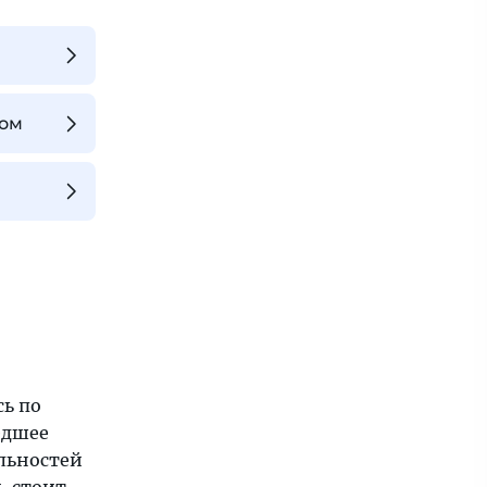
ром
ь по
едшее
льностей