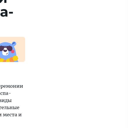
а-
еремонии
 спа-
 виды
ительные
и места и