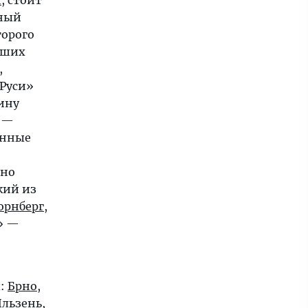
и
, стоит
тный
торого
йших
,
 Руси»
дину
а —
енные
жно
кий из
рнберг
,
» —
ы:
Брно
,
Пльзень
,