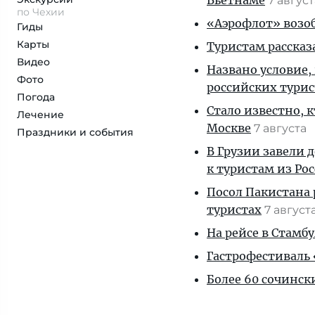
Вьетнаме
7 авгус
по Чехии
«Аэрофлот» возоб
Гиды
Карты
Туристам рассказ
Видео
Названо условие,
Фото
российских тури
Погода
Стало известно, 
Лечение
Москве
7 августа
Праздники и события
В Грузии завели 
к туристам из Ро
Посол Пакистана 
туристах
7 август
На рейсе в Стамб
Гастрофестиваль «
Более 60 сочинск