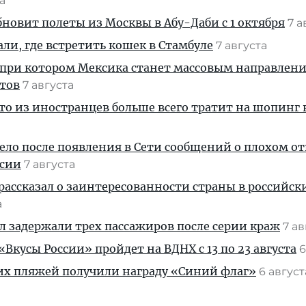
та
новит полеты из Москвы в Абу-Даби с 1 октября
7 а
али, где встретить кошек в Стамбуле
7 августа
 при котором Мексика станет массовым направлен
стов
7 августа
кто из иностранцев больше всего тратит на шопинг 
дело после появления в Сети сообщений о плохом 
ссии
7 августа
рассказал о заинтересованности страны в российск
а
ул задержали трех пассажиров после серии краж
7 а
Вкусы России» пройдет на ВДНХ с 13 по 23 августа
6
их пляжей получили награду «Синий флаг»
6 авгус