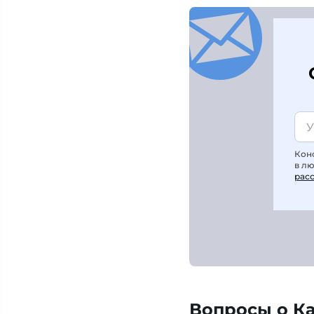
Кон
в л
рас
Вопросы о К