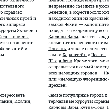
очно-кишечного
пивной столицы мира
Праг
игательного
непременно съездить в ую
то страдает
Бенешов
, в окрестностях ко
ательных путей и
находится один из красиве
го аппарата
замков Чехии —
Конопиште
 курорты
Яхимов
и
наведаться «здравницу всея
Франтишковы
Карловы Вары
, посетить ро
ется на лечении
знаменитого чешского пив
аболеваний и
Пльзень
, а также величеств
мы.
замки
Карлштейн
и
Чески-
Штернберк
. Кроме того, мо
отправиться в самый немец
всех немецких городов —
Ню
или «немецкую Флоренцию
Дрезден
.
нтересовать
Самые популярные города и
пания
,
Италия
,
термальные курорты стран
Карловы Вары
,
Кутна-Гора
,