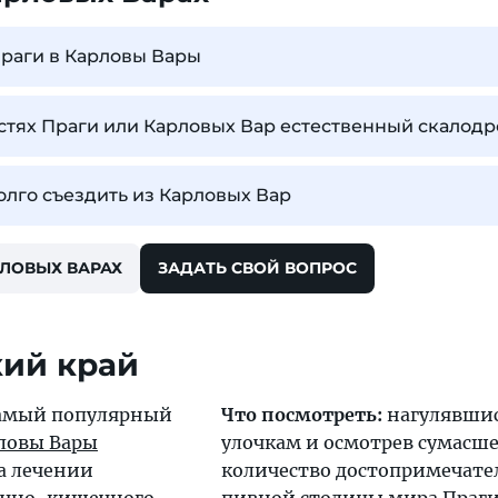
Праги в Карловы Вары
остях Праги или Карловых Вар естественный скалод
лго съездить из Карловых Вар
РЛОВЫХ ВАРАХ
ЗАДАТЬ СВОЙ ВОПРОС
кий край
амый популярный
Что посмотреть:
нагулявшис
ловы Вары
улочкам и осмотрев сумасш
а лечении
количество достопримечате