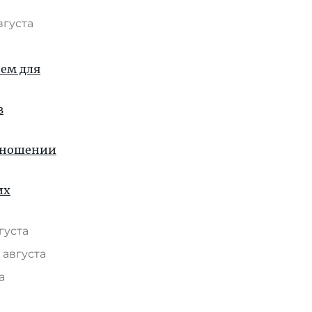
вгуста
ием для
в
отношении
их
вгуста
 августа
та