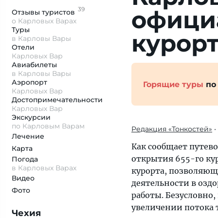
39
официа
Отзывы
туристов
о Карловых Варах
Туры
курор
в Карловы Вары
Отели
Карловых Вар
Авиабилеты
в Карловы Вары
Аэропорт
Горящие туры
по
Карловых Вар
Достопримеча­тельности
Карловых Вар
Экскурсии
по Карловым Варам
Редакция «Тонкостей»
•
Лечение
Как сообщает путево
Карта
открытия 655-го ку
Погода
в Карловых Варах
курорта, позволяющ
Видео
деятельности в озд
Фото
работы. Безусловно,
увеличении потока 
Чехия