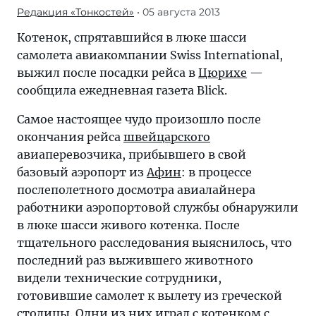
Редакция «Тонкостей»
• 05 августа 2013
Котенок, спрятавшийся в люке шасси
самолета авиакомпании Swiss International,
выжил после посадки рейса в
Цюрихе
—
сообщила ежедневная газета Blick.
Самое настоящее чудо произошло после
окончания рейса
швейцарского
авиаперевозчика, прибывшего в свой
базовый аэропорт из
Афин
: в процессе
послеполетного досмотра авиалайнера
работники аэропортовой службы обнаружили
в люке шасси живого котенка. После
тщательного расследования выяснилось, что
последний раз выжившего животного
видели технические сотрудники,
готовившие самолет к вылету из греческой
столицы. Одни из них играл с котенком с