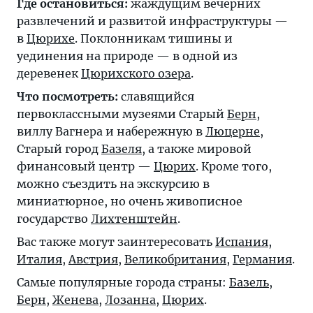
Где остановиться:
жаждущим вечерних
развлечений и развитой инфраструктуры —
в
Цюрихе
. Поклонникам тишины и
уединения на природе — в одной из
деревенек
Цюрихского озера
.
Что посмотреть:
славящийся
первоклассными музеями Старый
Берн
,
виллу Вагнера и набережную в
Люцерне
,
Старый город
Базеля
, а также мировой
финансовый центр —
Цюрих
. Кроме того,
можно съездить на экскурсию в
миниатюрное, но очень живописное
государство
Лихтенштейн
.
Вас также могут заинтересовать
Испания
,
Италия
,
Австрия
,
Великобритания
,
Германия
.
Самые популярные города страны:
Базель
,
Берн
,
Женева
,
Лозанна
,
Цюрих
.