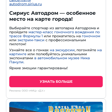
callcenter@
autodrom.sirius.ru
Сириус Автодром — особенное
место на карте города!
Выбирайте спорткар из автопарка Автодрома и
пройдите
мастер-класс гоночного вождения по
трассе Формулы 1
или прокатитесь на
гоночном
или
экстрим-такси
с профессиональным
пилотом!
Узнайте все о гонках
на экскурсии
, погоняйте
на
картинге
или полюбуйтесь уникальными
экспонатами
в автомобильном музее Ника
Панули.
Яркие эмоции гарантированы!
УЗНАТЬ БОЛЬШЕ
Реклама: ООО «НИЦ» «Д.У.»