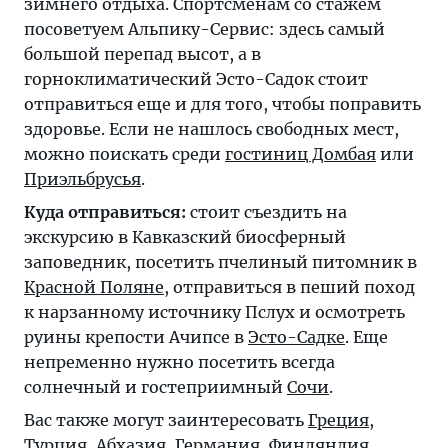
зимнего отдыха. Спортсменам со стажем
посоветуем Альпику-Сервис: здесь самый
большой перепад высот, а в
горноклиматический Эсто-Садок стоит
отправиться еще и для того, чтобы поправить
здоровье. Если не нашлось свободных мест,
можно поискать среди
гостиниц Домбая
или
Приэльбрусья
.
Куда отправиться:
стоит съездить на
экскурсию в Кавказский биосферный
заповедник, посетить пчелиный питомник в
Красной Поляне
, отправиться в пеший поход
к нарзанному источнику Пслух и осмотреть
руины крепости Ачипсе в
Эсто-Садке
. Еще
непременно нужно посетить всегда
солнечный и гостеприимный
Сочи
.
Вас также могут заинтересовать
Греция
,
Турция
,
Абхазия
,
Германия
,
Финляндия
,