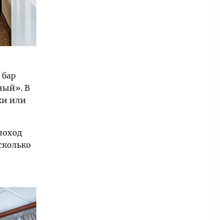
 бар
ный». В
ки или
лоход
сколько