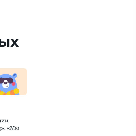
ных
ции
ц». «Мы