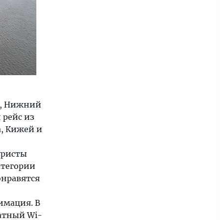
ь, Нижний
 рейс из
а, Кижей и
уристы
атегории
онравятся
имация. В
атный Wi-