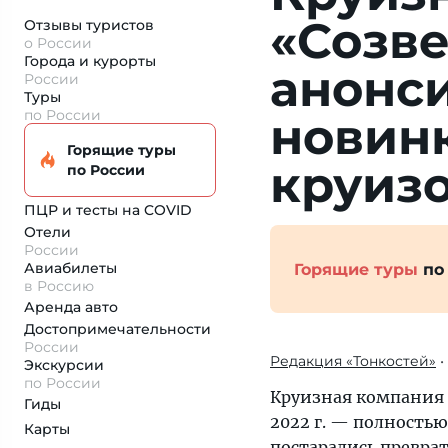
«Созв
Отзывы туристов
о России
Города и курорты
анонс
России
Туры
по России
новин
Горящие туры
круиз
по России
ПЦР и тесты на COVID
Отели
России
Авиабилеты
Горящие туры
по
в Россию
Аренда авто
Достопримеча­тельности
России
Редакция «Тонкостей»
•
Экскурсии
по России
Круизная компания
Гиды
2022 г. — полность
Карты
постарались превра