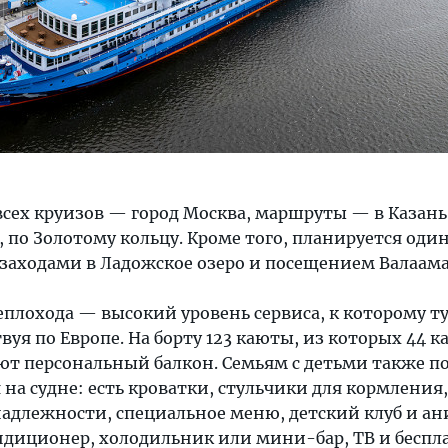
всех круизов — город Москва, маршруты — в Казан
, по Золотому кольцу. Кроме того, планируется один
 заходами в Ладожское озеро и посещением Валаам
еплохода — высокий уровень сервиса, к которому т
уя по Европе. На борту 123 каюты, из которых 44 к
ют персональный балкон. Семьям с детьми также п
на судне: есть кроватки, стульчики для кормления,
адлежности, специальное меню, детский клуб и ан
диционер, холодильник или мини-бар, ТВ и беспл