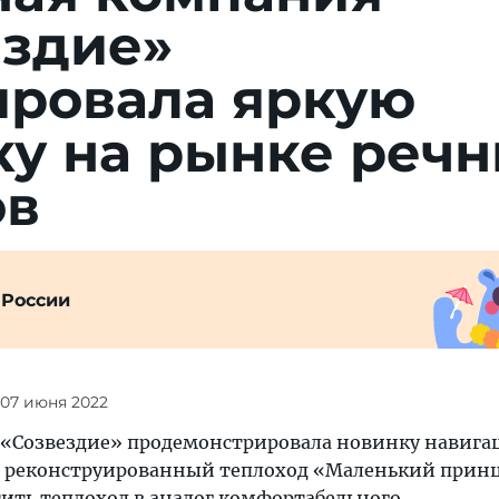
ездие»
ировала яркую
ку на рынке реч
ов
 России
 07 июня 2022
 «Созвездие» продемонстрировала новинку навига
ю реконструированный теплоход «Маленький прин
тить теплоход в аналог комфортабельного