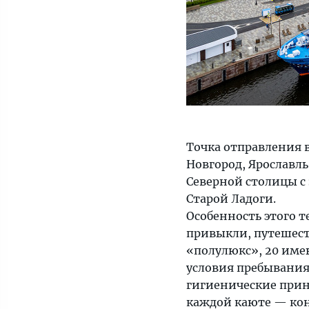
Точка отправления 
Новгород, Ярославль
Северной столицы с
Старой Ладоги.
Особенность этого т
привыкли, путешеств
«полулюкс», 20 име
условия пребывания 
гигиенические прин
каждой каюте — кон