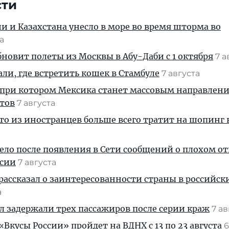
сти
ии и Казахстана унесло в море во время шторма во
та
новит полеты из Москвы в Абу-Даби с 1 октября
7 а
али, где встретить кошек в Стамбуле
7 августа
 при котором Мексика станет массовым направлен
стов
7 августа
кто из иностранцев больше всего тратит на шопинг 
дело после появления в Сети сообщений о плохом 
ссии
7 августа
рассказал о заинтересованности страны в российск
а
ул задержали трех пассажиров после серии краж
7 а
Вкусы России» пройдет на ВДНХ с 13 по 23 августа
6