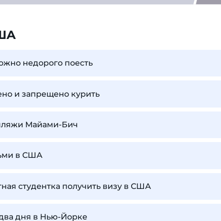
ША
ожно недорого поесть
ено и запрещено курить
пляжи Майами-Бич
тьми в США
ная студентка получить визу в США
 два дня в Нью-Йорке