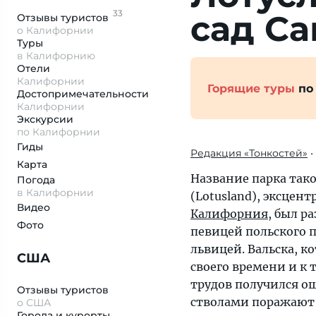
33
сад С
Отзывы
туристов
о Калифорнии
Туры
в Калифорнию
Отели
Калифорнии
Горящие туры
по
Достопримеча­тельности
Калифорнии
Экскурсии
по Калифорнии
Гиды
Редакция «Тонкостей»
•
Карта
Название парка так
Погода
в Калифорнии
(Lotusland), эксцен
Видео
Калифорния
, был р
Фото
певицей польского 
львицей. Вальскa, к
США
своего времени и к 
трудов получился о
Отзывы туристов
стволами поражают 
о США
Города и курорты