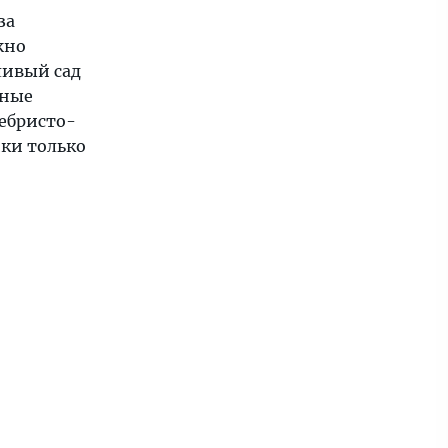
за
жно
ливый сад
ьные
ребристо-
ики только