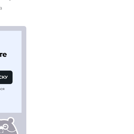
та
те
СКУ
ься