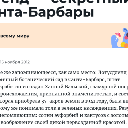
анта-Барбары
 всему миру
 15 ноября 2012
ое же запоминающееся, как само место: Лотусдленд
тричный ботанический сад в Санта-Барбаре, штат
азработан и создан Ханной Вальской, гламурной оп
происхождения, признанной знаменитостью, и све
оторая приобрела 37-акров земли в 1941 году, была в
тому же понимала толк в зеленых насаждениях. Рез
шеломляющим: сотни эуфорбий и кактусов с золот
воображение своей дикой первозданной красотой.