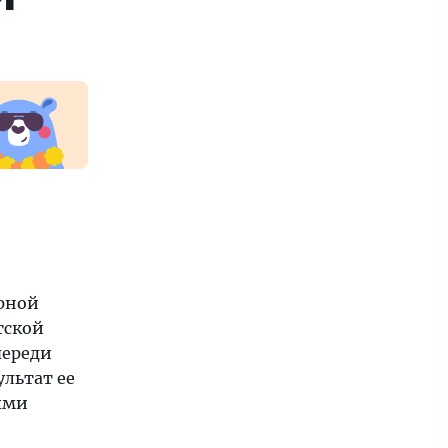
ерной
тской
переди
ультат ее
ыми