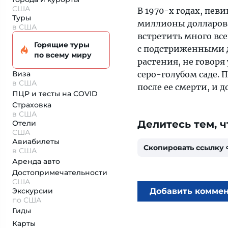
США
В 1970-х годах, пев
Туры
миллионы долларов 
в США
встретить много вс
Горящие туры
с подстриженными д
по всему миру
растения, не говоря 
Виза
серо-голубом саде. 
в США
после ее смерти, и 
ПЦР и тесты на COVID
Страховка
в США
Делитесь тем, ч
Отели
США
Авиабилеты
Скопировать ссылку
в США
Аренда авто
Достопримеча­тельности
США
Экскурсии
Добавить комме
по США
Гиды
Карты