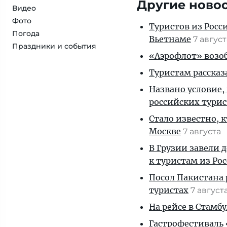
Другие ново
Видео
Фото
Туристов из Росс
Погода
Вьетнаме
7 авгус
Праздники и события
«Аэрофлот» возоб
Туристам рассказ
Названо условие,
российских тури
Стало известно, 
Москве
7 августа
В Грузии завели 
к туристам из Ро
Посол Пакистана 
туристах
7 август
На рейсе в Стамб
Гастрофестиваль «