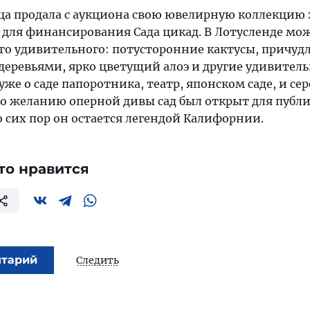
ица продала с аукциона свою ювелирную коллекцию 
для финансирования Сада цикад. В Лотусленде мо
его удивительного: потусторонние кактусы, причуд
еревьями, ярко цветущий алоэ и другие удивител
уже о саде папоротника, театр, японском саде, и се
По желанию оперной дивы сад был открыт для публ
до сих пор он остается легендой Калифорнии.
то нравится
нтарий
Следить