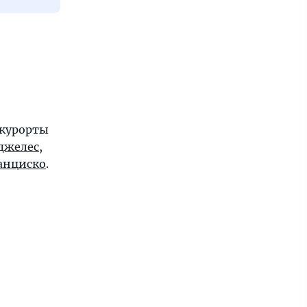
 курорты
джелес
,
анциско
.