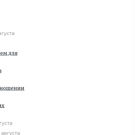
вгуста
ием для
в
отношении
их
вгуста
 августа