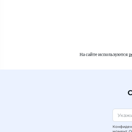
На сайте используются
р
С
Конфиденц
момент. О