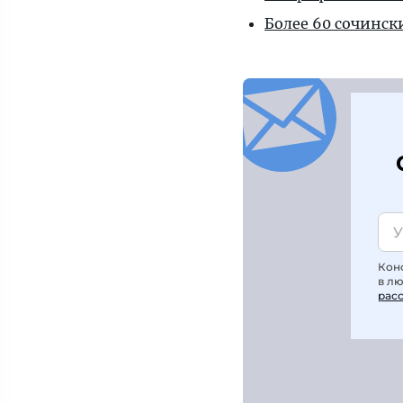
Более 60 сочинск
Кон
в л
рас