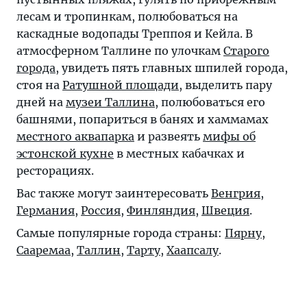
лесам и тропинкам, полюбоваться на
каскадные водопады Треппоя и Кейла. В
атмосферном Таллине по улочкам
Старого
города
, увидеть пять главных шпилей города,
стоя на
Ратушной площади
, выделить пару
дней на
музеи Таллина
, полюбоваться его
башнями, попариться в банях и хаммамах
местного аквапарка
и развеять
мифы об
эстонской кухне
в местных кабачках и
ресторациях.
Вас также могут заинтересовать
Венгрия
,
Германия
,
Россия
,
Финляндия
,
Швеция
.
Самые популярные города страны:
Пярну
,
Сааремаа
,
Таллин
,
Тарту
,
Хаапсалу
.