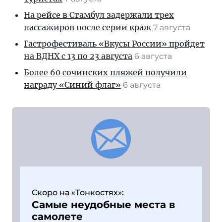
На рейсе в Стамбул задержали трех
пассажиров после серии краж
7 августа
Гастрофестиваль «Вкусы России» пройдет
на ВДНХ с 13 по 23 августа
6 августа
Более 60 сочинских пляжей получили
награду «Синий флаг»
6 августа
Скоро на «Тонкостях»:
Самые неудобные места в
самолете