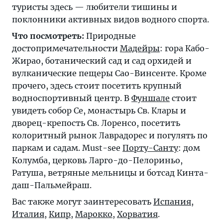
туристы здесь — любители тишины и
поклонники активных видов водного спорта.
Что посмотреть:
Природные
достопримечательности
Мадейры
: гора Кабо-
Жирао, ботанический сад и сад орхидей и
вулканические пещеры Сао-Винсенте. Кроме
прочего, здесь стоит посетить крупный
водноспортивный центр. В
Фуншале
стоит
увидеть собор Се, монастырь Св. Клары и
дворец-крепость Св. Лоренсо, посетить
колоритный рынок Лаврадорес и погулять по
паркам и садам. Must-see
Порту-Санту
: дом
Колумба, церковь Ларго-до-Пелориньо,
Ратуша, ветряные мельницы и ботсад Кинта-
даш-Пальмейраш.
Вас также могут заинтересовать
Испания
,
Италия
,
Кипр
,
Марокко
,
Хорватия
.