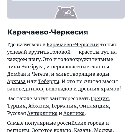
Карачаево-Черкесия
Где кататься:
в
Карачаево-Черкесии
только
успевай крутить головой — красоты тут на
каждом шагу. Это и головокружительные
пики
Эльбруса
, и первоклассные склоны
Домбая
и
Чегета
, и животворящие воды
Архыза
или
Теберды
. И это не считая массы
заповедников, водопадов и древних храмов!
Вас также могут заинтересовать
Греция
,
Турция
,
Абхазия
,
Германия
,
Финляндия
,
Русская
Антарктика
и
Арктика
.
Самые популярные российские города и
регионы:
Золотое кольцо
,
Казань
,
Москва
,