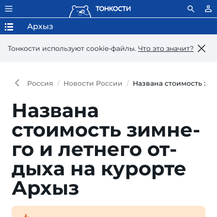
Архыз
Тонкости используют сookie-файлы.
Что это значит?
Россия
Новости России
Названа стоимость зим
Названа
стоимость зим­не­
го и лет­не­го от­
ды­ха на ку­рор­те
Архыз