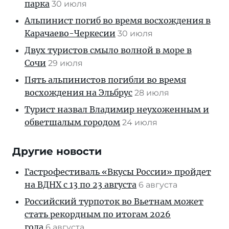
парка
30 июля
Альпинист погиб во время восхождения в
Карачаево-Черкесии
30 июля
Двух туристов смыло волной в море в
Сочи
29 июля
Пять альпинистов погибли во время
восхождения на Эльбрус
28 июля
Турист назвал Владимир неухоженным и
обветшалым городом
24 июля
Другие новости
Гастрофестиваль «Вкусы России» пройдет
на ВДНХ с 13 по 23 августа
6 августа
Российский турпоток во Вьетнам может
стать рекордным по итогам 2026
года
6 августа