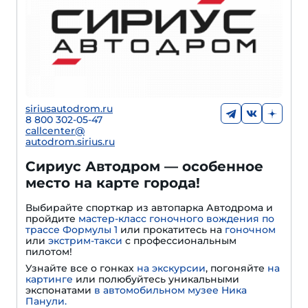
siriusautodrom.ru
8 800 302-05-47
callcenter@
autodrom.sirius.ru
Сириус Автодром — особенное
место на карте города!
Выбирайте спорткар из автопарка Автодрома и
пройдите
мастер-класс гоночного вождения по
трассе Формулы 1
или прокатитесь на
гоночном
или
экстрим-такси
с профессиональным
пилотом!
Узнайте все о гонках
на экскурсии
, погоняйте
на
картинге
или полюбуйтесь уникальными
экспонатами
в автомобильном музее Ника
Панули.