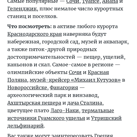
Самые популярные —
Сочи
,
Туапсе
,
Анапа
и
Геленджик
, плюс немалое число курортных
станиц и поселков.
Что посмотреть:
в активе любого курорта
Краснодарского края
наверняка будут
набережная, городской сад, музей и аквапарк,
а также пяток-другой природных
достопримечательностей — пещер, ущелий,
каньонов и скал. Самое-самое в регионе —
олимпийские объекты
Сочи
и
Красная
Поляна
,
музей-крейсер «Михаил Кутузов»
в
Новороссийске
,
Фанагория
—
археологический парк и винзавод,
Ахштырская пещера
и
дача Сталина
,
цветущее плато
Лаго-Наки
,
термальные
источники Гуамского ущелья
и
Утришский
дельфинарий
.
Вас также могут заинтересовать
Греция
,