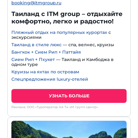
booking@itmgroup.ru
Таиланд с ITM group – отдыхайте
комфортно, легко и радостно!
Пляжный отдых на популярных курортах
с
экскурсиями
Таиланд в стиле люкс
— спа, велнес, круизы
Бангкок + Сием Рип + Паттайя
Сием Рип + Пхукет
— Таиланд и Камбоджа в
одном туре
Круизы на яхтах по островам
Спецпредложения luxury-отелей
УЗНАТЬ БОЛЬШЕ
Реклама: ООО «Туроператор Ай Ти эМ групп-Центр»