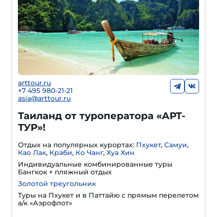
arttour.ru
+7 495 980-21-21
asia@arttour.ru
Таиланд от туроператора «АРТ-
ТУР»!
Отдых на популярных курортах:
Пхукет
,
Самуи
,
Као Лак
,
Краби
,
Ко Чанг
,
Хуа Хин
Индивидуальные комбинированные туры
Бангкок + пляжный отдых
Золотой треугольник
Туры на Пхукет и в Паттайю с прямым перелетом
а/к «Аэрофлот»