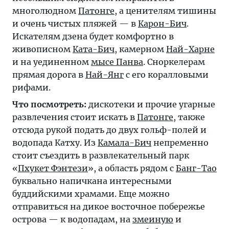
многолюдном
Патонге
, а ценителям тишины
и очень чистых пляжей — в
Карон-Бич
.
Искателям дзена будет комфортно в
живописном
Ката-Бич
, камерном
Най-Харне
и на уединенном
мысе Панва
. Сноркелерам
прямая дорога в
Най-Янг
с его коралловыми
рифами.
Что посмотреть:
дискотеки и прочие угарные
развлечения стоит искать в
Патонге
, также
отсюда рукой подать до двух гольф-полей и
водопада Катху. Из
Камала-Бич
непременно
стоит съездить в развлекательный парк
«
Пхукет Фэнтези
», а область рядом с
Банг-Тао
буквально напичкана интересными
буддийскими храмами. Еще можно
отправиться на дикое восточное побережье
острова — к водопадам, на
змеиную
и