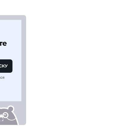
те
СКУ
ься