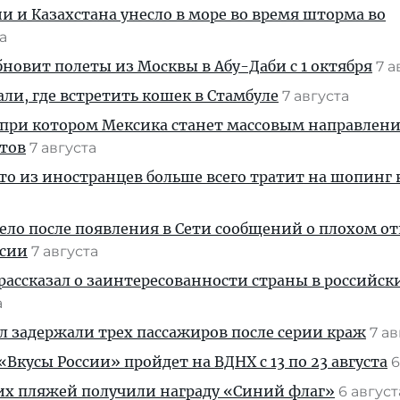
ии и Казахстана унесло в море во время шторма во
та
новит полеты из Москвы в Абу-Даби с 1 октября
7 а
али, где встретить кошек в Стамбуле
7 августа
 при котором Мексика станет массовым направлен
стов
7 августа
кто из иностранцев больше всего тратит на шопинг 
дело после появления в Сети сообщений о плохом 
ссии
7 августа
рассказал о заинтересованности страны в российск
а
ул задержали трех пассажиров после серии краж
7 а
Вкусы России» пройдет на ВДНХ с 13 по 23 августа
6
их пляжей получили награду «Синий флаг»
6 авгус