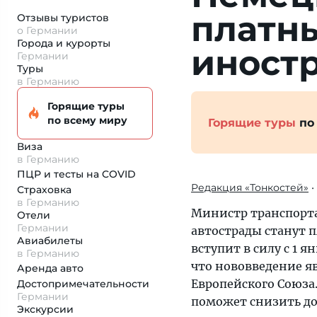
платн
Отзывы туристов
о Германии
Города и курорты
иност
Германии
Туры
в Германию
Горящие туры
по всему миру
Горящие туры
по
Виза
в Германию
ПЦР и тесты на COVID
Редакция «Тонкостей»
•
Страховка
в Германию
Министр транспорта
Отели
Германии
автострады станут 
Авиабилеты
вступит в силу с 1 
в Германию
что нововведение я
Аренда авто
Европейского Союза
Достопримеча­тельности
Германии
поможет снизить до
Экскурсии