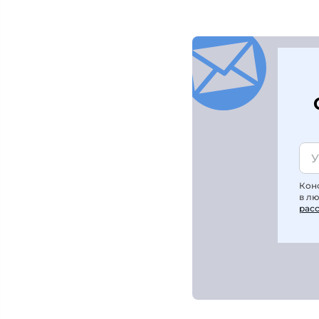
Кон
в л
рас