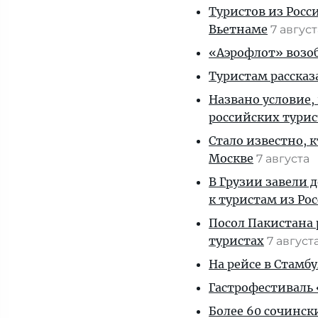
Туристов из Росс
Вьетнаме
7 авгус
«Аэрофлот» возоб
Туристам рассказ
Названо условие,
российских тури
Стало известно, 
Москве
7 августа
В Грузии завели 
к туристам из Ро
Посол Пакистана 
туристах
7 август
На рейсе в Стамб
Гастрофестиваль «
Более 60 сочинск