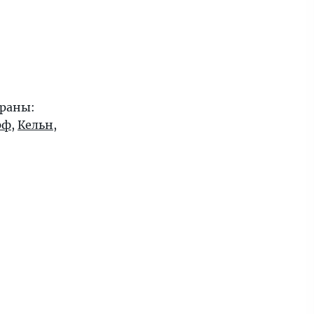
траны:
рф
,
Кельн
,