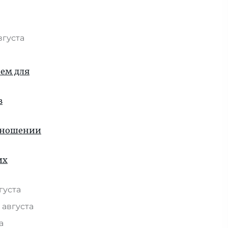
вгуста
ием для
в
отношении
их
вгуста
 августа
та