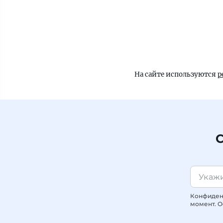
На сайте используются
р
С
Конфиденц
момент. О