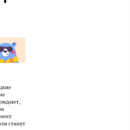
цкие
ие
ерждают,
ам
роект
али станут