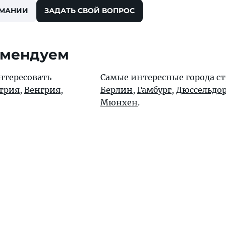
РМАНИИ
ЗАДАТЬ СВОЙ ВОПРОС
омендуем
нтересовать
Самые интересные города с
трия
,
Венгрия
,
Берлин
,
Гамбург
,
Дюссельдо
Мюнхен
.