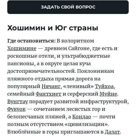
ЗАДАТЬ СВОЙ ВОПРОС
Хошимин и Юг страны
Где остановиться:
В колоритном
Хошимине
— древнем Сайгоне, где есть и
роскошные отели, и ультрабюджетные
пансионы, а в округе целая куча
достопримечательностей. Поклонникам
пляжного отдыха прямая дорога на
популярный
Нячанг
, «ленивый»
Туйхоа
,
семейный
Фантхиет
и серферский
Муйне
.
Вунгтау
порадует развитой инфраструктурой,
Фукуок
— сочетанием лесистых гор и
белопесчаных пляжей, а
Кондао
— почти
полным отсутствием «цивилизации».
Влюблённые в горы приглашаются в
Далат
.