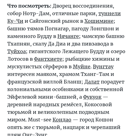
Что посмотреть:
Дворец воссоединения,
собор Нотр-Дам, отличные парки,
туннели
Ку-Чи
и Сайгонский рынок в
Хошимине
;
башню тямов Погнагар, пагоду Лонгшон и
каменного Будду в
Нячанге
; чамскую башню
Тхапнян, скалу Да Диа и два пивзавода в
Туйхоа
; гигантского Лежащего Будду и озеро
Лотосов в
Фантхиете
; рыбацкие хижины и
мускулистых сёрферов в
Муйне
.
Вунгтау
интересен маяком, храмом Тханг-Там и
французской виллой Бланш;
Далат
порадует
колониальными особняками и собственной
Эйфелевой мини-башней, а
Фукуок
—
деревней народных ремёсел, Кокосовой
тюрьмой и великолепным подводным
миром. Must-see
Кондао
— город Кошон
опять же с тюрьмой, нацпарк и черепаший
пляж Онг-Зунг.