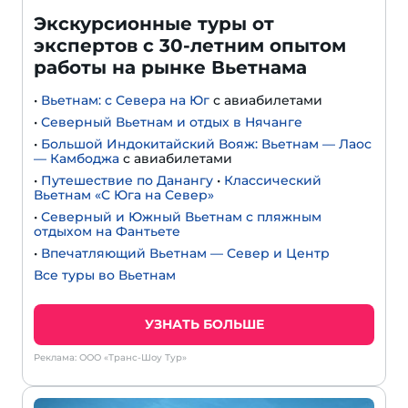
Экскурсионные туры от
экспертов с 30-летним опытом
работы на рынке Вьетнама
•
Вьетнам: с Севера на Юг
с авиабилетами
•
Северный Вьетнам и отдых в Нячанге
•
Большой Индокитайский Вояж: Вьетнам — Лаос
— Камбоджа
с авиабилетами
•
Путешествие по Данангу
•
Классический
Вьетнам «С Юга на Север»
•
Северный и Южный Вьетнам с пляжным
отдыхом на Фантьете
•
Впечатляющий Вьетнам — Север и Центр
Все туры во Вьетнам
УЗНАТЬ БОЛЬШЕ
Реклама: ООО «Транс-Шоу Тур»