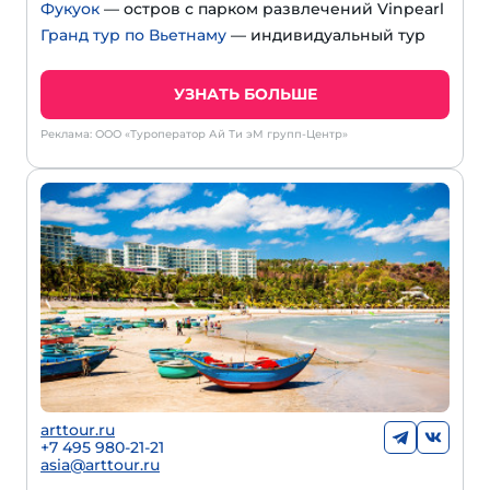
Фукуок
— остров с парком развлечений Vinpearl
Гранд тур по Вьетнаму
— индивидуальный тур
УЗНАТЬ БОЛЬШЕ
Реклама: ООО «Туроператор Ай Ти эМ групп-Центр»
arttour.ru
+
7 495 980-21-21
asia@arttour.ru