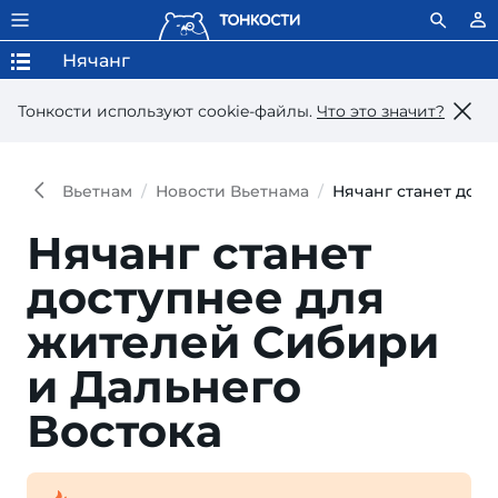
Нячанг
Тонкости используют сookie-файлы.
Что это значит?
Вьетнам
Новости Вьетнама
Нячанг станет дос
Нячанг станет
дос­туп­нее для
жи­те­лей Си­би­ри
и Даль­не­го
Востока