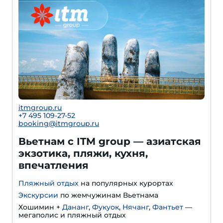
itmgroup.ru
+7 495 109-27-52
booking@itmgroup.ru
Вьетнам с ITM group — азиатская
экзотика, пляжи, кухня,
впечатления
Пляжный отдых
на популярных курортах
Экскурсии
по жемчужинам Вьетнама
Хошимин +
Дананг
,
Фукуок
,
Нячанг
,
Фантьет
—
мегаполис и пляжный отдых