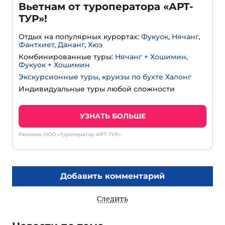
Вьетнам от туроператора «АРТ-
ТУР»!
Отдых на популярных курортах:
Фукуок
,
Нячанг
,
Фантхиет
,
Дананг
,
Хюэ
Комбинированные туры:
Нячанг + Хошимин,
Фукуок + Хошимин
Экскурсионные туры
,
круизы по бухте Халонг
Индивидуальные туры любой сложности
УЗНАТЬ БОЛЬШЕ
Реклама: ООО «Туроператор АРТ-ТУР»
Добавить комментарий
Следить