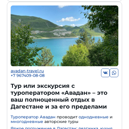
avadan-travel.ru
+7 967409-08-08
Тур или экскурсия с
туроператором «Авадан» – это
ваш полноценный отдых в
Дагестане и за его пределами
Туроператор Авадан
проводит
однодневные
и
многодневные
авторские туры
Яркое погружение в Дагестан: лезгинка, кухня,