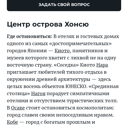
ЗАДАТЬ СВОЙ ВОПРОС
Центр острова Хонсю
Где остановиться:
В отелях и гостевых домах
одного из самых «достопримечательных»
городов Японии —
Киото
, памятников и
музеев которого хватит с лихвой не на одну
восточную страну. «Соседка» Киото
Нара
приглашает любителей тихого отдыха в
окружении древней архитектуры — здесь
целых восемь объектов ЮНЕСКО. «Срединная
столица»
Нагоя
порадует симпатичными
отелями и отсутствием туристических толп.
В
Осаке
стоит остановиться космополитам:
город славен своим непоседливым нравом.
Кобе
— город с богатым прошлым и