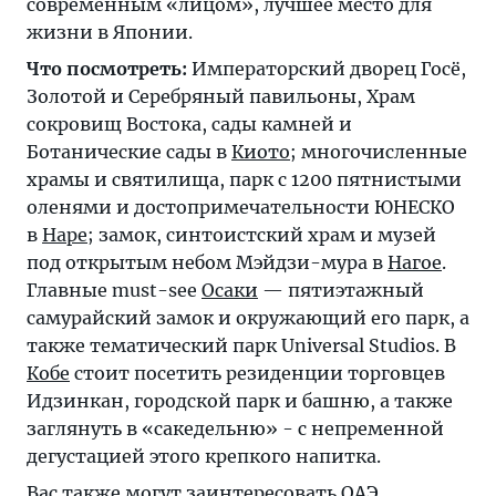
современным «лицом», лучшее место для
жизни в Японии.
Что посмотреть:
Императорский дворец Госё,
Золотой и Серебряный павильоны, Храм
сокровищ Востока, сады камней и
Ботанические сады в
Киото
; многочисленные
храмы и святилища, парк с 1200 пятнистыми
оленями и достопримечательности ЮНЕСКО
в
Наре
; замок, синтоистский храм и музей
под открытым небом Мэйдзи-мура в
Нагое
.
Главные must-see
Осаки
— пятиэтажный
самурайский замок и окружающий его парк, а
также тематический парк Universal Studios. В
Кобе
стоит посетить резиденции торговцев
Идзинкан, городской парк и башню, а также
заглянуть в «сакедельню» - с непременной
дегустацией этого крепкого напитка.
Вас также могут заинтересовать
ОАЭ
,