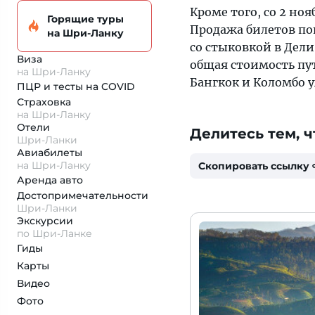
Кроме того, со 2 но
Горящие туры
Продажа билетов пок
на Шри-Ланку
со стыковкой в Дели
Виза
общая стоимость пут
на Шри-Ланку
Бангкок и Коломбо 
ПЦР и тесты на COVID
Страховка
на Шри-Ланку
Отели
Делитесь тем, ч
Шри-Ланки
Авиабилеты
на Шри-Ланку
Скопировать ссылку
Аренда авто
Достопримеча­тельности
Шри-Ланки
Экскурсии
по Шри-Ланке
Гиды
Карты
Видео
Фото