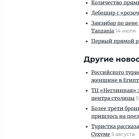
Количество прям
Дебошир с «розоч
Занзибар по цене
Tanzania
14 июля
Первый прямой р
Другие ново
Российского тури
женщине в Египт
ТЦ «Неглинная» з
центра столицы
5
Более трети брон
пришлось на пое
Туристка рассказ
Сухуме
5 августа