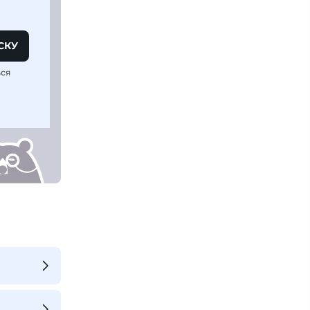
СКУ
ься