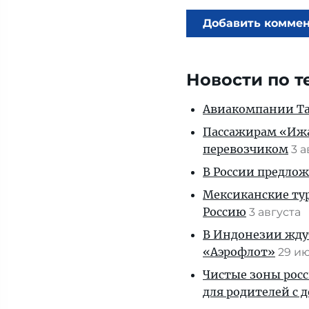
Добавить комме
Новости по т
Авиакомпании Таи
Пассажирам «Ижав
перевозчиком
3 
В России предло
Мексиканские тур
Россию
3 августа
В Индонезии ждут
«Аэрофлот»
29 и
Чистые зоны росс
для родителей с 