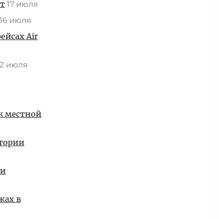
ат
17 июля
16 июля
ейсах Air
2 июля
 к местной
стории
ии
жах в