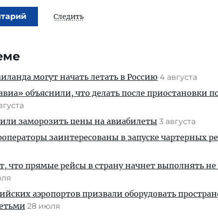
нтарий
Следить
еме
ланда могут начать летать в Россию
4 августа
иа» объяснили, что делать после приостановки п
августа
жили заморозить цены на авиабилеты
3 августа
операторы заинтересованы в запуске чартерных ре
, что прямые рейсы в страну начнет выполнять не
юля
ийских аэропортов призвали оборудовать простра
детьми
28 июля