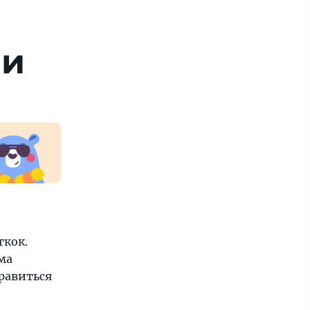
 и
гкок.
ма
правиться