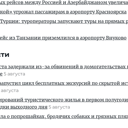
ых рейсов между Россией и Азербайджаном увелич
кой» угрожал пассажирам в аэропорту Красноярска
 Турции: туроператоры запускают туры на прямых р
ейс из Танзании приземлился в аэропорту Внуково
сти
ста задержали из-за обвинений в домогательствах
е
5 августа
апустил цикл бесплатных экскурсий по скрытой и
 августа
ирований туристического жилья в первом полугод
здки выходного дня
5 августа
ала о попрошайках, бродячих собаках и грязных пля