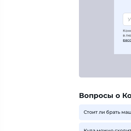
Кон
в л
рас
Вопросы о К
Стоит ли брать ма
Куда можно сходит