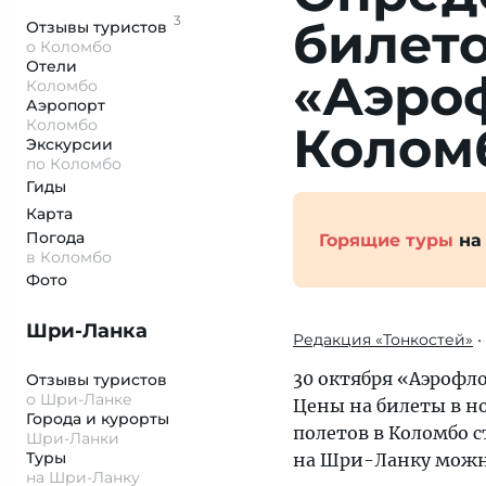
3
билето
Отзывы
туристов
о Коломбо
Отели
«Аэроф
Коломбо
Аэропорт
Коломбо
Колом
Экскурсии
по Коломбо
Гиды
Карта
Погода
Горящие туры
на
в Коломбо
Фото
Шри-Ланка
Редакция «Тонкостей»
•
30 октября «Аэрофл
Отзывы туристов
о Шри-Ланке
Цены на билеты в но
Города и курорты
полетов в Коломбо с
Шри-Ланки
Туры
на Шри-Ланку можно
на Шри-Ланку