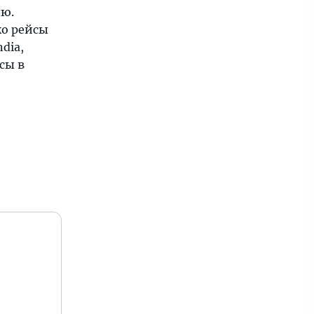
лю.
ко рейсы
dia,
сы в