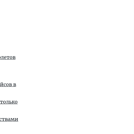
олетов
йсов в
 только
нствами