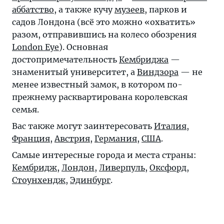
аббатство
, а также кучу
музеев
, парков и
садов Лондона (всё это можно «охватить»
разом, отправившись на колесо обозрения
London Eye
). Основная
достопримечательность
Кембриджа
—
знаменитый университет, а
Виндзора
— не
менее известный замок, в котором по-
прежнему расквартирована королевская
семья.
Вас также могут заинтересовать
Италия
,
Франция
,
Австрия
,
Германия
,
США
.
Самые интересные города и места страны:
Кембридж
,
Лондон
,
Ливерпуль
,
Оксфорд
,
Стоунхендж
,
Эдинбург
.