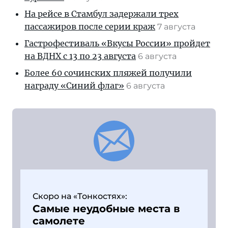
На рейсе в Стамбул задержали трех
пассажиров после серии краж
7 августа
Гастрофестиваль «Вкусы России» пройдет
на ВДНХ с 13 по 23 августа
6 августа
Более 60 сочинских пляжей получили
награду «Синий флаг»
6 августа
Скоро на «Тонкостях»:
Самые неудобные места в
самолете