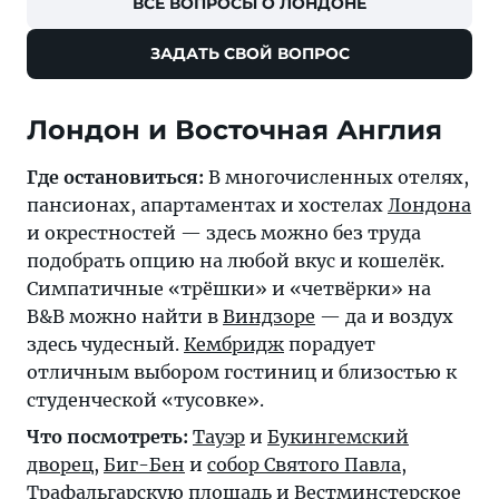
ВСЕ ВОПРОСЫ О ЛОНДОНЕ
ЗАДАТЬ СВОЙ ВОПРОС
Лондон и Восточная Англия
Где остановиться:
В многочисленных отелях,
пансионах, апартаментах и хостелах
Лондона
и окрестностей — здесь можно без труда
подобрать опцию на любой вкус и кошелёк.
Симпатичные «трёшки» и «четвёрки» на
B&B можно найти в
Виндзоре
— да и воздух
здесь чудесный.
Кембридж
порадует
отличным выбором гостиниц и близостью к
студенческой «тусовке».
Что посмотреть:
Тауэр
и
Букингемский
дворец
,
Биг-Бен
и
собор Святого Павла
,
Трафальгарскую площадь
и
Вестминстерское