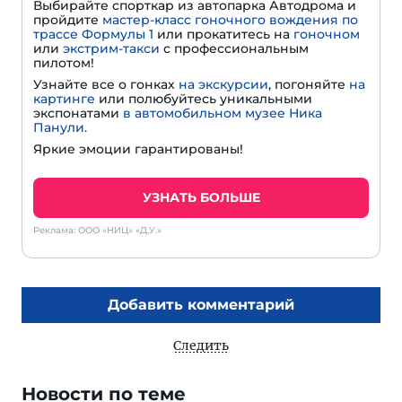
Выбирайте спорткар из автопарка Автодрома и
пройдите
мастер-класс гоночного вождения по
трассе Формулы 1
или прокатитесь на
гоночном
или
экстрим-такси
с профессиональным
пилотом!
Узнайте все о гонках
на экскурсии
, погоняйте
на
картинге
или полюбуйтесь уникальными
экспонатами
в автомобильном музее Ника
Панули.
Яркие эмоции гарантированы!
УЗНАТЬ БОЛЬШЕ
Реклама: ООО «НИЦ» «Д.У.»
Добавить комментарий
Следить
Новости по теме