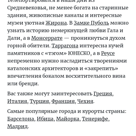
телепортировался в наши дни из
Средневековья, не менее богата на старинные
здания, живописные каналы и интересные
музеи уютная
Жирона
. В
Замке Пуболь
можно
узнать историю немеркнущей любви Гала и
Дали, а в
Монсеррате
— проникнуться духом
горной обители.
Таррагона
интересна кучей
памятников с «тэгом» ЮНЕСКО, а в
Реусе
непременно нужно насладиться творениями
каталонских архитекторов и «закрепить»
впечатления бокалом восхитительного вина
или бренди.
Вас также могут заинтересовать
Греция
,
Италия
,
Турция
,
Франция
,
Чехия
.
Самые популярные города и курорты страны:
Барселона
,
Ибица
,
Майорка
,
Тенерифе
,
Мадрид
.