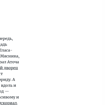
ередь,
щадь
Пласа-
 Мясника,
кзал Аточа
й дворец
ит
риду. А
 вдоль и
род —
асивому и
Эскориал
.