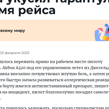
­мя рейса
 всему миру
 25 февраля 2025
ишлось пережить прямо на рабочем месте пилоту
. Airbus A320 под его управлением летел из Дюссель
ина внезапно почувствовал жгучую боль, а затем 
его быстро начала развиваться аллергическая реакци
 на борту имелся антигистаминный препарат, пишет
я на инцидент, пилот благополучно посадил самоле
.
та пришлось задержать, поскольку специалистам 