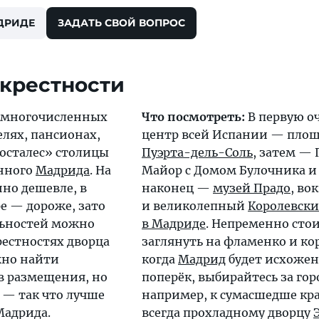
ДРИДЕ
ЗАДАТЬ СВОЙ ВОПРОС
крестности
 многочисленных
Что посмотреть:
В первую оч
елях, пансионах,
центр всей Испании — пло
хосталес» столицы
Пуэрта-дель-Соль
, затем — 
нного
Мадрида
. На
Майор с Домом Булочника и
но дешевле, в
наконец —
музей Прадо
, во
е — дороже, зато
и великолепный
Королевски
льностей можно
в Мадриде
. Непременно сто
рестностях дворца
заглянуть на фламенко и кор
жно найти
когда
Мадрид
будет исхожен
в размещения, но
поперёк, выбирайтесь за го
 — так что лучше
например, к сумасшедше кр
Мадрида.
всегда прохладному дворцу