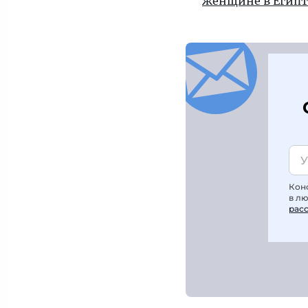
женщине в Египт
Кон
в л
рас