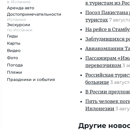
в Испанию
к туристам из Ро
Аренда авто
Посол Пакистана 
Достопримеча­тельности
Испании
туристах
7 август
Экскурсии
На рейсе в Стамб
по Испании
Гиды
Заблудившихся ро
Карты
Авиакомпании Таи
Видео
Фото
Пассажирам «Ижав
Погода
перевозчиком
3 
Пляжи
Российская турис
Праздники и события
больнице
3 авгус
В России предло
Пять человек пог
Индонезии
3 авг
Другие ново