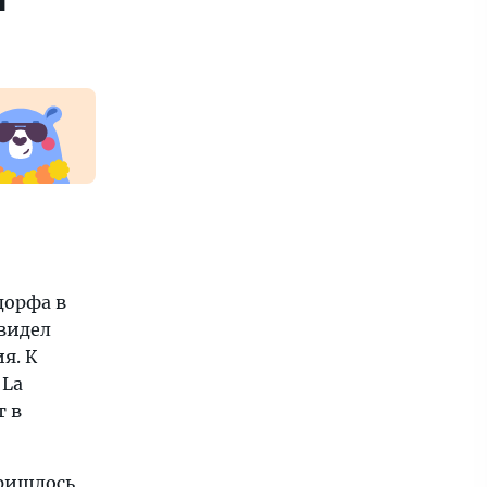
дорфа в
увидел
я. К
 La
т в
пришлось