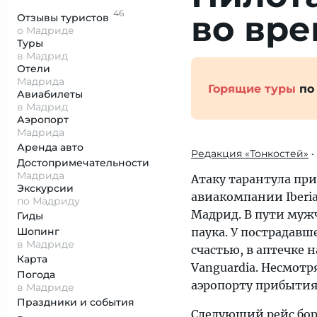
46
во вре
Отзывы
туристов
о Мадриде
Туры
в Мадрид
Отели
Мадрида
Горящие туры
по
Авиабилеты
в Мадрид
Аэропорт
Мадрида
Аренда авто
Редакция «Тонкостей»
•
Достопримеча­тельности
Мадрида
Атаку тарантула пр
Экскурсии
авиакомпании Iberia
по Мадриду
Мадрид. В пути мужч
Гиды
Шопинг
паука. У пострадавш
в Мадриде
счастью, в аптечке
Карта
Vanguardia. Несмотр
Погода
аэропорту прибытия
в Мадриде
Праздники и события
Следующий рейс бор