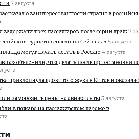
ссии
7 августа
рассказал о заинтересованности страны в российск
а
ул задержали трех пассажиров после серии краж
7 а
ссийских туристов спасли на Сейшелах
5 августа
ланда могут начать летать в Россию
4 августа
иа» объяснили, что делать после приостановки п
августа
тка прихлопнула ядовитого жука в Китае и оказалас
та
жили заморозить цены на авиабилеты
3 августа
ибли в пожаре на пассажирском пароме в
уста
сти