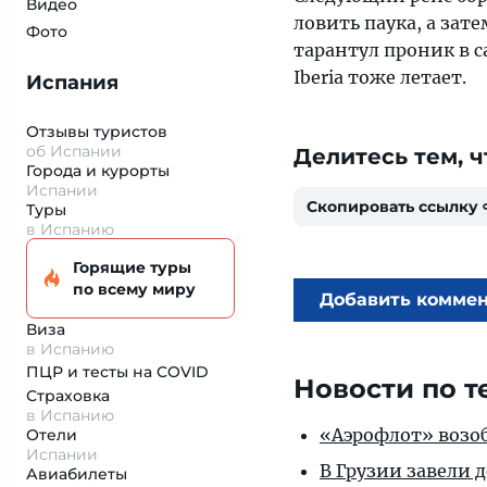
Видео
ловить паука, а зат
Фото
тарантул проник в с
Iberia тоже летает.
Испания
Отзывы туристов
об Испании
Делитесь тем, ч
Города и курорты
Испании
Скопировать ссылку
Туры
в Испанию
Горящие туры
по всему миру
Добавить комме
Виза
в Испанию
ПЦР и тесты на COVID
Новости по т
Страховка
в Испанию
«Аэрофлот» возоб
Отели
Испании
В Грузии завели 
Авиабилеты