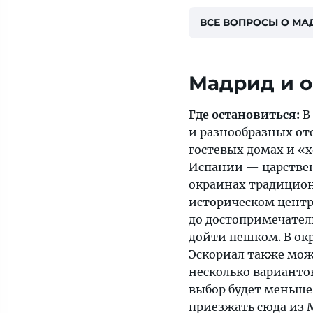
ВСЕ ВОПРОСЫ О МА
Мадрид и о
Где остановиться:
В
и разнообразных от
гостевых домах и «
Испании — царстве
окраинах традицион
историческом центр
до достопримечате
дойти пешком. В ок
Эскориал также мо
несколько варианто
выбор будет меньше
приезжать сюда из 