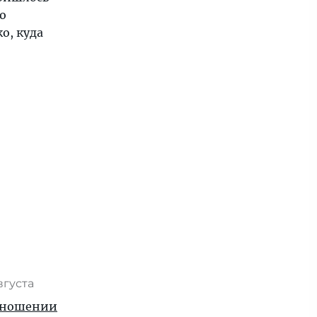
о
о, куда
вгуста
отношении