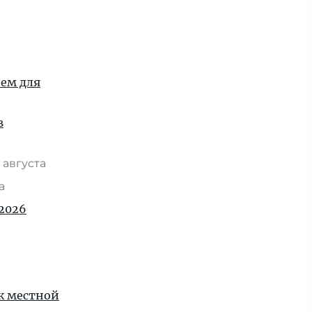
ием для
в
 августа
та
2026
 к местной