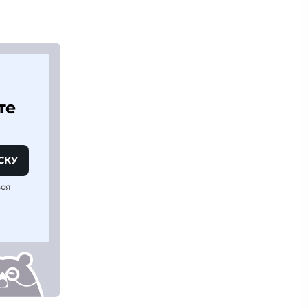
те
СКУ
ься