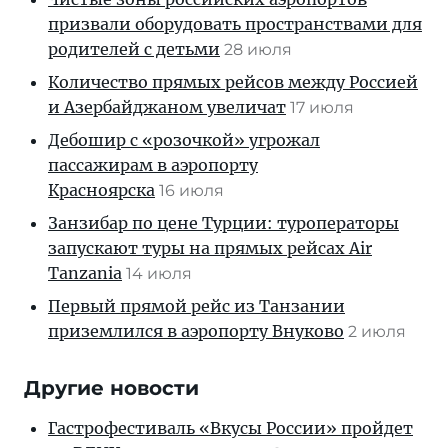
призвали оборудовать пространствами для
родителей с детьми
28 июля
Количество прямых рейсов между Россией
и Азербайджаном увеличат
17 июля
Дебошир с «розочкой» угрожал
пассажирам в аэропорту
Красноярска
16 июля
Занзибар по цене Турции: туроператоры
запускают туры на прямых рейсах Air
Tanzania
14 июля
Первый прямой рейс из Танзании
приземлился в аэропорту Внуково
2 июля
Другие новости
Гастрофестиваль «Вкусы России» пройдет