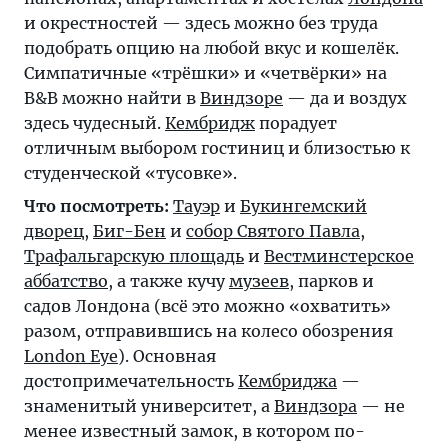
и окрестностей — здесь можно без труда
подобрать опцию на любой вкус и кошелёк.
Симпатичные «трёшки» и «четвёрки» на
B&B можно найти в
Виндзоре
— да и воздух
здесь чудесный.
Кембридж
порадует
отличным выбором гостиниц и близостью к
студенческой «тусовке».
Что посмотреть:
Тауэр
и
Букингемский
дворец
,
Биг-Бен
и
собор Святого Павла
,
Трафальгарскую площадь
и
Вестминстерское
аббатство
, а также кучу
музеев
, парков и
садов Лондона (всё это можно «охватить»
разом, отправившись на колесо обозрения
London Eye
). Основная
достопримечательность
Кембриджа
—
знаменитый университет, а
Виндзора
— не
менее известный замок, в котором по-