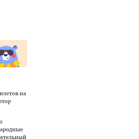
илетов на
ктор
ю
народные
нительный