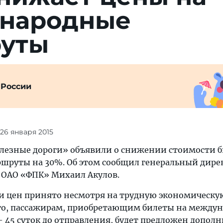
народные
уты
 России
 26 января 2015
лезные дороги» объявили о снижении стоимости б
руты на 30%. Об этом сообщил генеральный дире
 ОАО «ФПК» Михаил Акулoв.
и цен принято несмотря на трудную экономическу
го, пассажирам, приобретающим билеты на между
— 45 суток до отправления, будет предложен допол