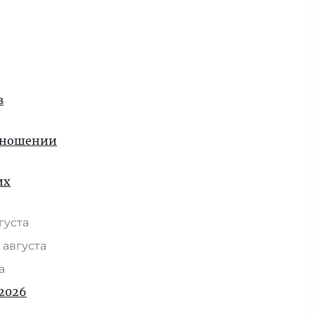
в
отношении
их
вгуста
 августа
та
2026