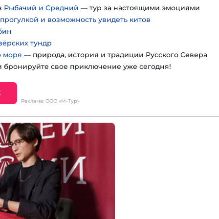
в
Рыбачий и Средний
— тур за настоящими эмоциями
 прогулкой и возможность увидеть китов
бин
зёрских тундр
о моря
— природа, история и традиции Русского Севера
 бронируйте свое приключение уже сегодня!
Е
Реклама: ООО «М-Тур»