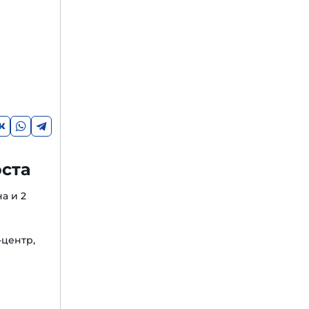
оста
а и 2
-центр,