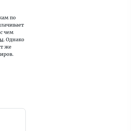
кам по
плачивает
с чем
ты
. Однако
ст же
иров.