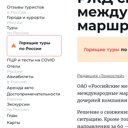
между
Отзывы туристов
о России
Города и курорты
маршр
России
Туры
по России
Горящие туры
по России
Горящие туры
по
ПЦР и тесты на COVID
Отели
России
Редакция «Тонкостей»
•
Авиабилеты
в Россию
ОАО «Российские же
Аренда авто
международные марш
Достопримеча­тельности
России
дочерней компании
Экскурсии
по России
Решение о снижени
Гиды
ситуацию. Кроме то
Карты
направления за 60 