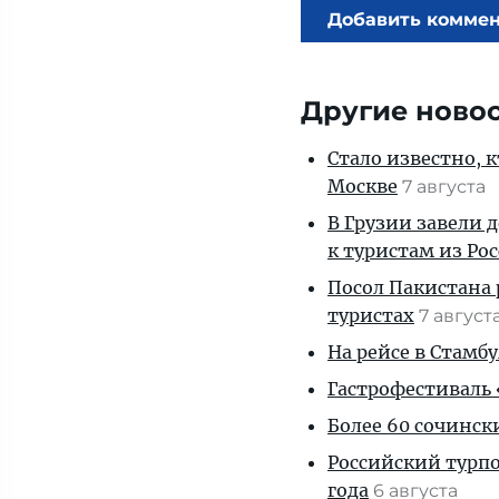
Добавить комме
Другие ново
Стало известно, 
Москве
7 августа
В Грузии завели 
к туристам из Ро
Посол Пакистана 
туристах
7 август
На рейсе в Стамб
Гастрофестиваль «
Более 60 сочинск
Российский турпо
года
6 августа