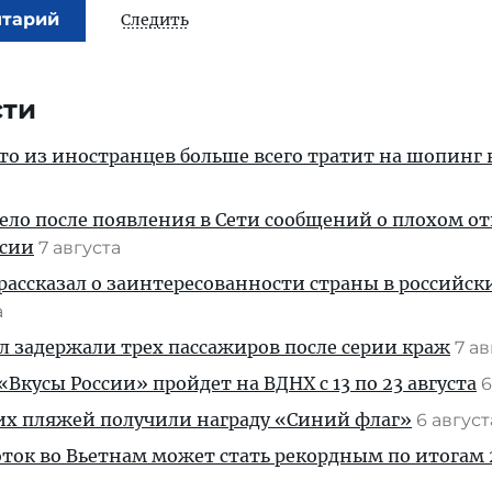
нтарий
Следить
сти
кто из иностранцев больше всего тратит на шопинг 
дело после появления в Сети сообщений о плохом 
ссии
7 августа
рассказал о заинтересованности страны в российск
а
ул задержали трех пассажиров после серии краж
7 а
Вкусы России» пройдет на ВДНХ с 13 по 23 августа
6
их пляжей получили награду «Синий флаг»
6 авгус
ток во Вьетнам может стать рекордным по итогам 