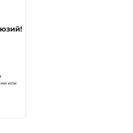
люзий!
а
ями или