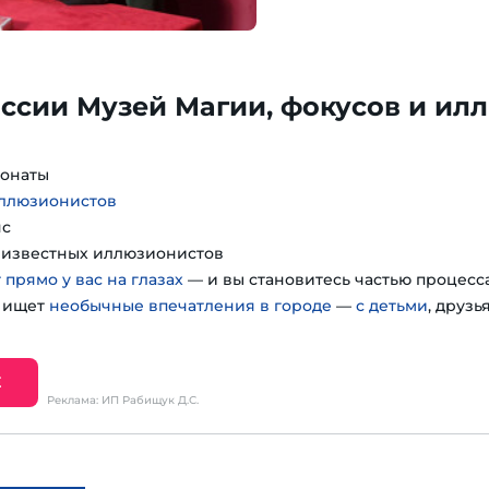
ссии Музей Магии, фокусов и ил
понаты
иллюзионистов
нс
т известных иллюзионистов
 прямо у вас на глазах
— и вы становитесь частью процесс
о ищет
необычные впечатления в городе
—
с детьми
, друзь
Е
Реклама: ИП Рабищук Д.С.