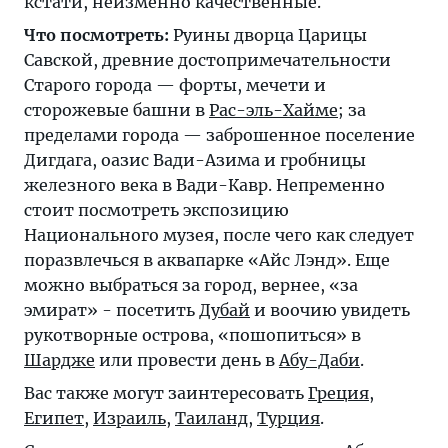
кстати, неизменно качественные.
Что посмотреть:
Руины дворца Царицы
Савской, древние достопримечательности
Старого города — форты, мечети и
сторожевые башни в
Рас-эль-Хайме
; за
пределами города — заброшенное поселение
Дигдага, оазис Вади-Азима и гробницы
железного века в Вади-Кавр. Непременно
стоит посмотреть экспозицию
Национального музея, после чего как следует
поразвлечься в аквапарке «Айс Лэнд». Еще
можно выбраться за город, вернее, «за
эмират» - посетить
Дубай
и воочию увидеть
рукотворные острова, «пошопиться» в
Шардже
или провести день в
Абу-Даби
.
Вас также могут заинтересовать
Греция
,
Египет
,
Израиль
,
Таиланд
,
Турция
.