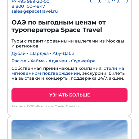
+7 495 989-20-00
8 800 100-48-17
sales@spacetravel.ru
ОАЭ по выгодным ценам от
туроператора Space Travel
Туры с гарантированными вылетами из Москвы
и регионов
Дубай
•
Шарджа
•
Абу-Даби
Рас-эль-Хайма
•
Аджман
•
Фуджейра
Собственная принимающая компания:
отели на
мгновенном подтверждении
, экскурсии, билеты
на выставки и концерты, поддержка 24/7, акции.
УЗНАТЬ БОЛЬШЕ
Реклама: ООО «Компания Спейс Тревел»