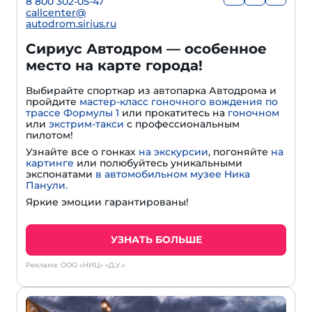
8 800 302-05-47
callcenter@
autodrom.sirius.ru
Сириус Автодром — особенное
место на карте города!
Выбирайте спорткар из автопарка Автодрома и
пройдите
мастер-класс гоночного вождения по
трассе Формулы 1
или прокатитесь на
гоночном
или
экстрим-такси
с профессиональным
пилотом!
Узнайте все о гонках
на экскурсии
, погоняйте
на
картинге
или полюбуйтесь уникальными
экспонатами
в автомобильном музее Ника
Панули.
Яркие эмоции гарантированы!
УЗНАТЬ БОЛЬШЕ
Реклама: ООО «НИЦ» «Д.У.»