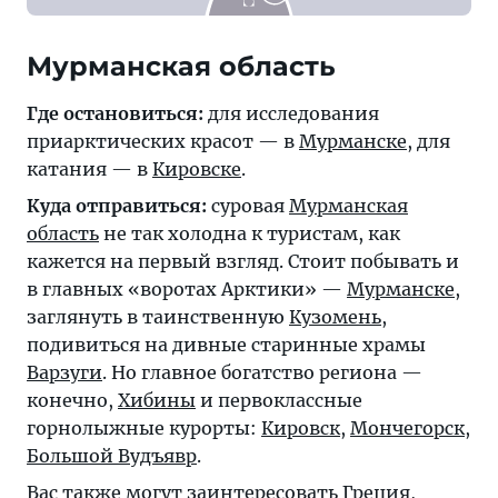
Мурманская область
Где остановиться:
для исследования
приарктических красот — в
Мурманске
, для
катания — в
Кировске
.
Куда отправиться:
суровая
Мурманская
область
не так холодна к туристам, как
кажется на первый взгляд. Стоит побывать и
в главных «воротах Арктики» —
Мурманске
,
заглянуть в таинственную
Кузомень
,
подивиться на дивные старинные храмы
Варзуги
. Но главное богатство региона —
конечно,
Хибины
и первоклассные
горнолыжные курорты:
Кировск
,
Мончегорск
,
Большой Вудъявр
.
Вас также могут заинтересовать
Греция
,