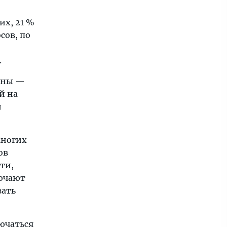
их, 21 %
сов, по
.
инны —
й на
и
многих
ов
ти,
лючают
вать
лючаться