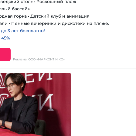
шведский стол» • Роскошный пляж
еплый бассейн
одная горка • Детский клуб и анимация
али • Пенные вечеринки и дискотеки на пляже.
о 3 лет бесплатно!
 45%
Е
Реклама: ООО «МАРКОНТ И КО»