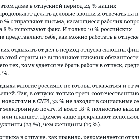
и этом даже в отпускной период 24 % наших
продолжают делать деловые звонки и отвечать на н
0 % отправляют письма, касающиеся рабочих вопро
а 8 % используют факс. И только 10 % российских
 представляют себе, как можно работать в отпуске
угих отдыхать от дел в период отпуска склонны ф
из этой страны не выполняют никаких обязанносте
го тех, кому удается не брать работу в отпуск, сред
 %.
тдыха многие россияне не готовы отказаться и от 
щей. Так, в отпуске только треть соотечественник
а новостями в СМИ, 32 % не заходят в социальные се
т электронную почту. И всего 18 % полностью вык
 или планшет. Причем чаще прекращают использо
мужчины (23 %), чем женщины (15 %).
тдыха в отпуске, как правило, рекомендуется отк