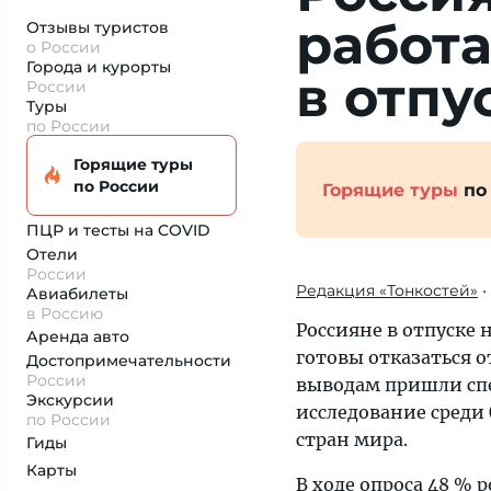
работа
Отзывы туристов
о России
Города и курорты
в отпу
России
Туры
по России
Горящие туры
по России
Горящие туры
по
ПЦР и тесты на COVID
Отели
России
Редакция «Тонкостей»
•
Авиабилеты
в Россию
Россияне в отпуске
Аренда авто
готовы отказаться о
Достопримеча­тельности
России
выводам пришли сп
Экскурсии
исследование среди 
по России
стран мира.
Гиды
Карты
В ходе опроса 48 %