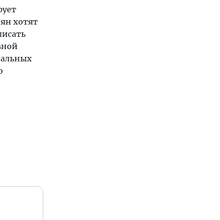
рует
ян хотят
писать
вной
иальных
ю