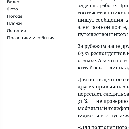
Видео
задач по работе. Пр
Фото
соотечественников 
Погода
пишут сообщения, 2
Пляжи
электронной почте, 
Лечение
путешественников не
Праздники и события
За рубежом чаще др
63 % респондентов 
отдыхе. А меньше все
китайцев — лишь 25
Для полноценного о
других привычных ве
перестает следить з
31 % — не проверяю
мобильный телефон
гаджеты в отпуске 
«Для полноценного о