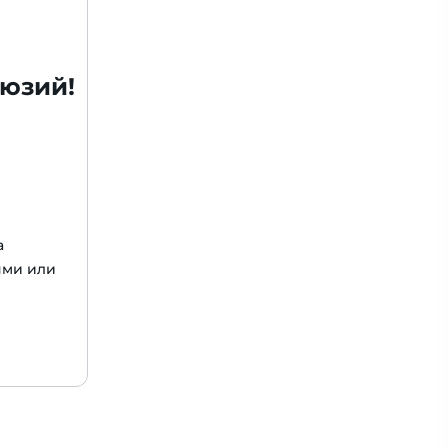
люзий!
а
ями или