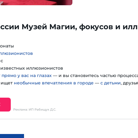
ссии Музей Магии, фокусов и ил
понаты
иллюзионистов
нс
т известных иллюзионистов
 прямо у вас на глазах
— и вы становитесь частью процесс
о ищет
необычные впечатления в городе
—
с детьми
, друзь
Е
Реклама: ИП Рабищук Д.С.