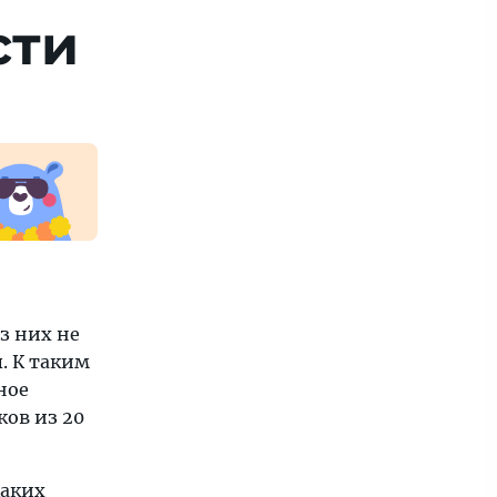
сти
з них не
. К таким
ное
ков из 20
каких