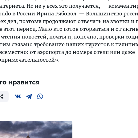
интернета. Но не у всех это получается, — комменти
ndo в России Ирина Рябовол. — Большинство росси
всех дел, поэтому продолжают отвечать на звонки и 
 этот период. Мало кто готов оторваться и от акти
 чтения новостей, почты и, конечно, проверки соц
 этим связано требование наших туристов к наличи
овсеместно: от аэропорта до номера отеля или даже
опримечательностей».
то нравится