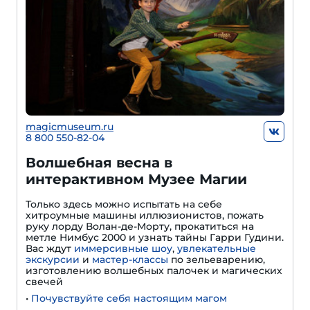
magicmuseum.ru
8 800 550-82-04
Волшебная весна в
интерактивном Музее Магии
Только здесь можно испытать на себе
хитроумные машины иллюзионистов, пожать
руку лорду Волан-де-Морту, прокатиться на
метле Нимбус 2000 и узнать тайны Гарри Гудини.
Вас ждут
иммерсивные шоу
,
увлекательные
экскурсии
и
мастер-классы
по зельеварению,
изготовлению волшебных палочек и магических
свечей
•
Почувствуйте себя настоящим магом