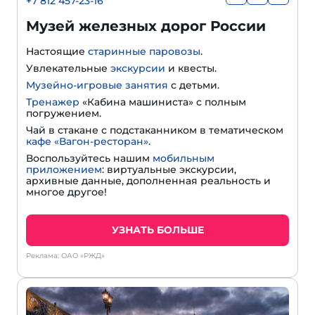
+7 812 457-23-16
Музей железных дорог России
Настоящие
старинные паровозы
.
Увлекательные
экскурсии
и квесты.
Музейно-игровые занятия
с детьми.
Тренажер
«Кабина машиниста» с полным
погружением.
Чай в стакане с подстаканником в тематическом
кафе «Вагон-ресторан»
.
Воспользуйтесь нашим
мобильным
приложением
: виртуальные экскурсии,
архивные данные, дополненная реальность и
многое другое!
УЗНАТЬ БОЛЬШЕ
Реклама: ОАО «РЖД»