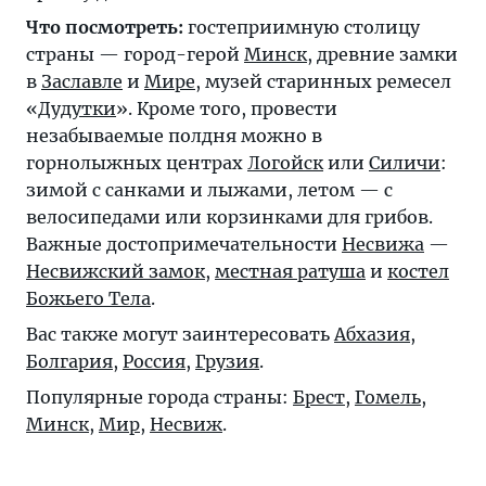
Что посмотреть:
гостеприимную столицу
страны — город-герой
Минск
, древние замки
в
Заславле
и
Мире
, музей старинных ремесел
«
Дудутки
». Кроме того, провести
незабываемые полдня можно в
горнолыжных центрах
Логойск
или
Силичи
:
зимой с санками и лыжами, летом — с
велосипедами или корзинками для грибов.
Важные достопримечательности
Несвижа
—
Несвижский замок
,
местная ратуша
и
костел
Божьего Тела
.
Вас также могут заинтересовать
Абхазия
,
Болгария
,
Россия
,
Грузия
.
Популярные города страны:
Брест
,
Гомель
,
Минск
,
Мир
,
Несвиж
.