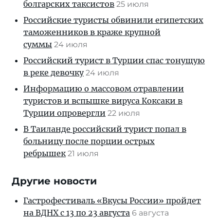
болгарских таксистов
25 июля
Российские туристы обвинили египетских
таможенников в краже крупной
суммы
24 июля
Российский турист в Турции спас тонущую
в реке девочку
24 июля
Информацию о массовом отравлении
туристов и вспышке вируса Коксаки в
Турции опровергли
22 июля
В Таиланде российский турист попал в
больницу после порции острых
ребрышек
21 июля
Другие новости
Гастрофестиваль «Вкусы России» пройдет
на ВДНХ с 13 по 23 августа
6 августа