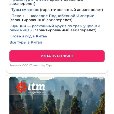
авиаперелет)
•
Туры «Аватар»
(гарантированный авиаперелет)
•
Пекин — наследие Поднебесной Империи
(гарантированный авиаперелет)
•
Чунцин — роскошный круиз по трем ущельям
реки Янцзы
(гарантированный авиаперелет)
•
Новый год в Китае
Все туры в Китай
УЗНАТЬ БОЛЬШЕ
Реклама: ООО «Транс-Шоу Тур»