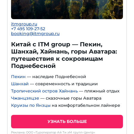
itmgroup.ru
+7 495 109-27-52
booking@itmgroup.ru
Китай с ITM group — Пекин,
Шанхай, Хайнань, горы Аватара:
путешествия к сокровищам
Поднебесной
Пекин
— наследие Поднебесной
Шанхай
— современность и традиции
Тропический остров Хайнань
— пляжный отдых
Чжанцзяцзе
— сказочные горы Аватара
Круизы по Янзцы
на комфортабельном лайнере
УЗНАТЬ БОЛЬШЕ
Реклама: ООО «Туроператор Ай Ти эМ групп-Центр»