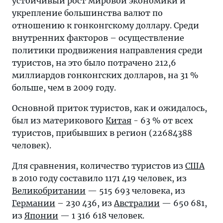
устойчивый рост мировой экономики и
укрепление большинства валют по
отношению к гонконгскому доллару. Среди
внутренних факторов – осуществление
политики продвижения направления среди
туристов, на это было потрачено 212,6
миллиардов гонконгских долларов, на 31 %
больше, чем в 2009 году.
Основной приток туристов, как и ожидалось,
был из материкового
Китая
- 63 % от всех
туристов, прибывших в регион (22684388
человек).
Для сравнения, количество туристов из
США
в 2010 году составило 1171 419 человек, из
Великобритании
— 515 693 человека, из
Германии
– 230 436, из
Австралии
— 650 681,
из
Японии
— 1 316 618 человек.