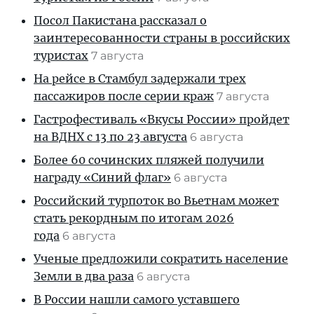
Посол Пакистана рассказал о
заинтересованности страны в российских
туристах
7 августа
На рейсе в Стамбул задержали трех
пассажиров после серии краж
7 августа
Гастрофестиваль «Вкусы России» пройдет
на ВДНХ с 13 по 23 августа
6 августа
Более 60 сочинских пляжей получили
награду «Синий флаг»
6 августа
Российский турпоток во Вьетнам может
стать рекордным по итогам 2026
года
6 августа
Ученые предложили сократить население
Земли в два раза
6 августа
В России нашли самого уставшего